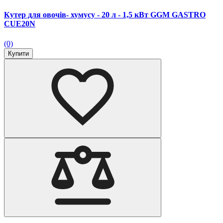
Кутер для овочів- хумусу - 20 л - 1,5 кВт GGM GASTRO
CUE20N
(0)
Купити