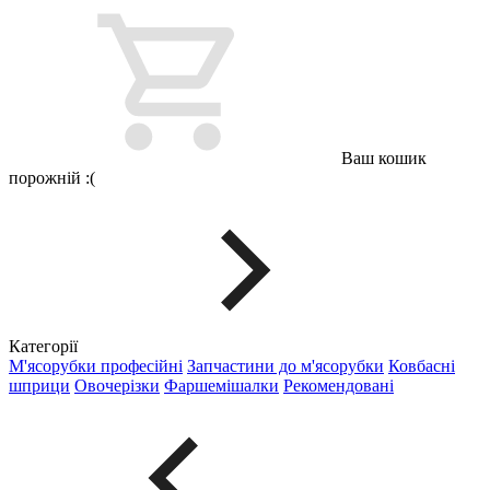
Ваш кошик
порожній :(
Категорії
М'ясорубки професійні
Запчастини до м'ясорубки
Ковбасні
шприци
Овочерізки
Фаршемішалки
Рекомендовані