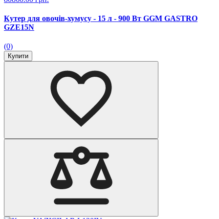
Кутер для овочів-хумусу - 15 л - 900 Вт GGM GASTRO
GZE15N
(0)
Купити