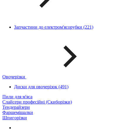
Запчастини до електром'ясорубки (221)
Овочерізки
Диски для овочерізок (491)
Пили для м'яса
Слайсери професійні (Скиборізки)
Тендерайзери
Фаршемішалки
Шпигорізки