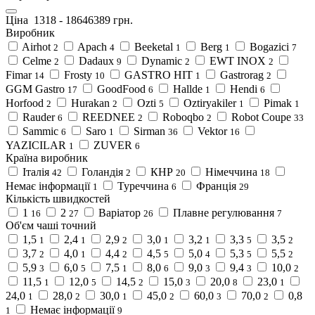
Ціна
1318
-
18646389
грн.
Виробник
Airhot
Apach
Beeketal
Berg
Bogazici
2
4
1
1
7
Celme
Dadaux
Dynamic
EWT INOX
2
9
2
2
Fimar
Frosty
GASTRO HIT
Gastrorag
14
10
1
2
GGM Gastro
GoodFood
Hallde
Hendi
17
6
1
6
Horfood
Hurakan
Ozti
Oztiryakiler
Pimak
2
2
5
1
1
Rauder
REEDNEE
Roboqbo
Robot Coupe
6
2
2
33
Sammic
Saro
Sirman
Vektor
6
1
36
16
YAZICILAR
ZUVER
1
6
Країна виробник
Італія
Голандія
КНР
Німеччина
42
2
20
18
Немає інформації
Туреччина
Франція
1
6
29
Кількість швидкостей
1
2
Варіатор
Плавне регулювання
16
27
26
7
Об'єм чаші точний
1,5
2,4
2,9
3,0
3,2
3,3
3,5
1
1
2
1
1
5
2
3,7
4,0
4,4
4,5
5,0
5,3
5,5
2
1
2
5
4
5
2
5,9
6,0
7,5
8,0
9,0
9,4
10,0
3
5
1
6
3
3
2
11,5
12,0
14,5
15,0
20,0
23,0
1
5
2
3
8
1
24,0
28,0
30,0
45,0
60,0
70,0
0,8
1
2
1
2
3
2
Немає інформації
1
9