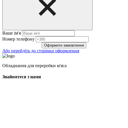
Ваше ім'я
Нoмep тeлeфoнy
Оформити замовлення
Або перейдіть до сторінки оформлення
Обладнання для переробки м'яса
Знайомтеся з нами