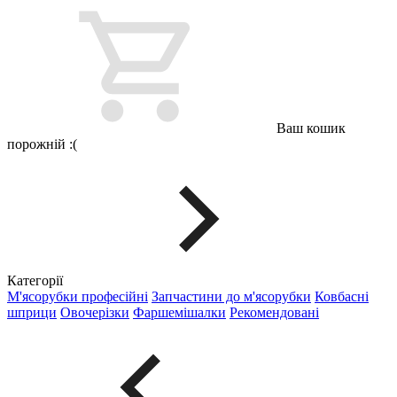
Ваш кошик
порожній :(
Категорії
М'ясорубки професійні
Запчастини до м'ясорубки
Ковбасні
шприци
Овочерізки
Фаршемішалки
Рекомендовані