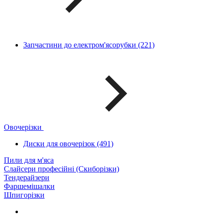
Запчастини до електром'ясорубки (221)
Овочерізки
Диски для овочерізок (491)
Пили для м'яса
Слайсери професійні (Скиборізки)
Тендерайзери
Фаршемішалки
Шпигорізки