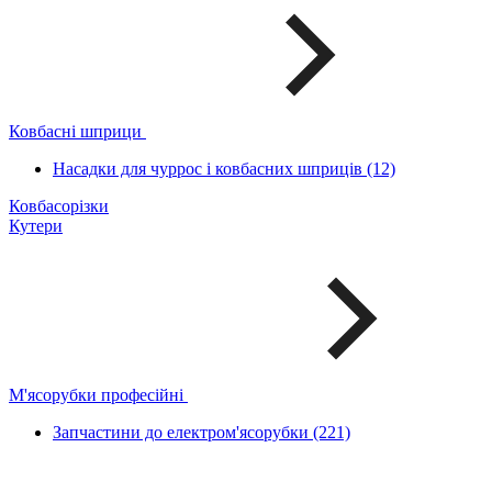
Ковбасні шприци
Насадки для чуррос і ковбасних шприців (12)
Ковбасорізки
Кутери
М'ясорубки професійні
Запчастини до електром'ясорубки (221)