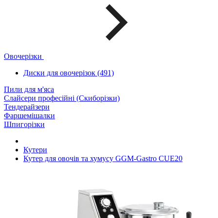
Овочерізки
Диски для овочерізок (491)
Пили для м'яса
Слайсери професійні (Скиборізки)
Тендерайзери
Фаршемішалки
Шпигорізки
Кутери
Кутер для овочів та хумусу GGM-Gastro CUE20