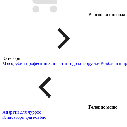
Ваш кошик порожні
Категорії
М'ясорубки професійні
Запчастини до м'ясорубки
Ковбасні шп
Головне меню
Апарати для чуррос
Кліпсатори для ковбас