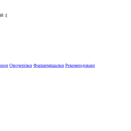
й :(
рици
Овочерізки
Фаршемішалки
Рекомендовані