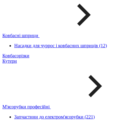
Ковбасні шприци
Насадки для чуррос і ковбасних шприців (12)
Ковбасорізки
Кутери
М'ясорубки професійні
Запчастини до електром'ясорубки (221)