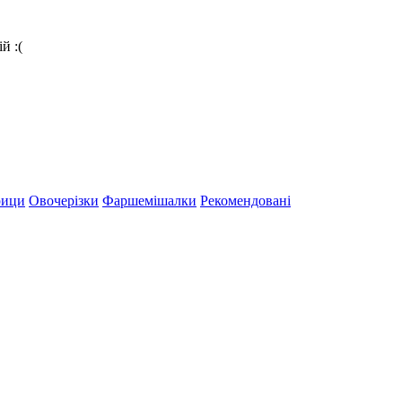
й :(
рици
Овочерізки
Фаршемішалки
Рекомендовані