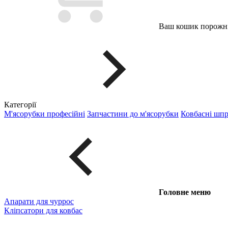
Ваш кошик порожні
Категорії
М'ясорубки професійні
Запчастини до м'ясорубки
Ковбасні шп
Головне меню
Апарати для чуррос
Кліпсатори для ковбас