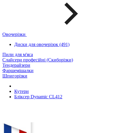
Овочерізки
Диски для овочерізок (491)
Пили для м'яса
Слайсери професійні (Скиборізки)
Тендерайзери
Фаршемішалки
Шпигорізки
Кутери
Бліксер Dynamic CL412