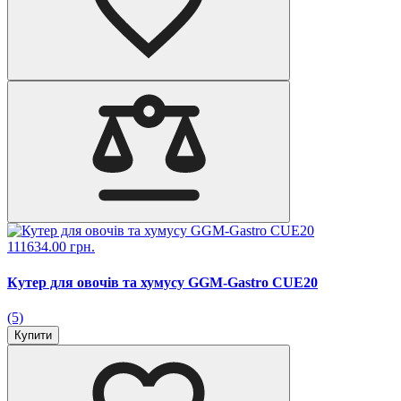
111634.00 грн.
Кутер для овочів та хумусу GGM-Gastro CUE20
(5)
Купити