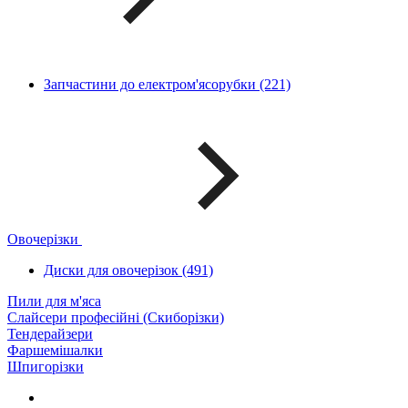
Запчастини до електром'ясорубки (221)
Овочерізки
Диски для овочерізок (491)
Пили для м'яса
Слайсери професійні (Скиборізки)
Тендерайзери
Фаршемішалки
Шпигорізки