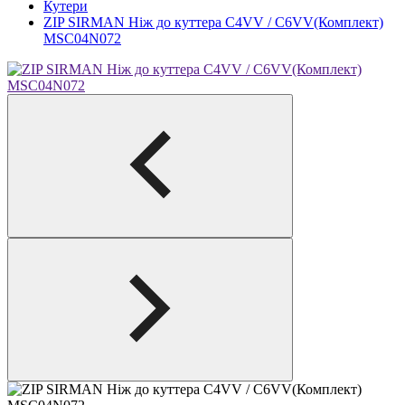
Кутери
ZIP SIRMAN Ніж до куттера С4VV / С6VV(Комплект)
MSC04N072