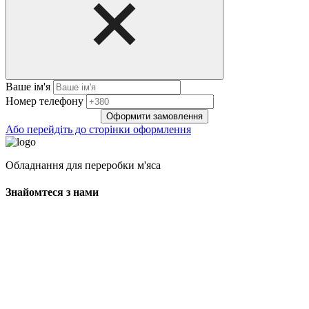
Ваше ім'я
Нoмep тeлeфoнy
Оформити замовлення
Або перейдіть до сторінки оформлення
Обладнання для переробки м'яса
Знайомтеся з нами