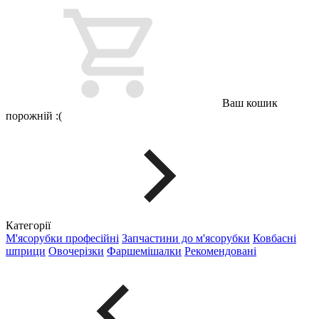
Ваш кошик
порожній :(
Категорії
М'ясорубки професійні
Запчастини до м'ясорубки
Ковбасні
шприци
Овочерізки
Фаршемішалки
Рекомендовані