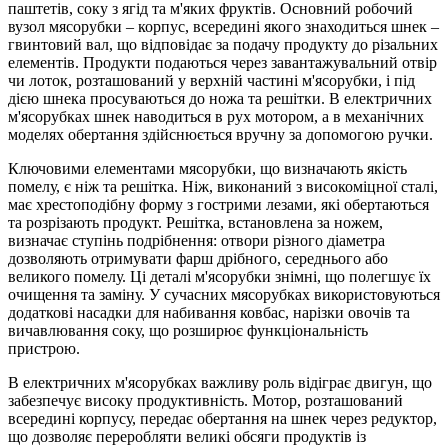
паштетів, соку з ягід та м'яких фруктів. Основний робочий
вузол мясорубки – корпус, всередині якого знаходиться шнек –
гвинтовий вал, що відповідає за подачу продукту до різальних
елементів. Продукти подаються через завантажувальний отвір
чи лоток, розташований у верхній частині м'ясорубки, і під
дією шнека просуваються до ножа та решітки. В електричних
м'ясорубках шнек наводиться в рух мотором, а в механічних
моделях обертання здійснюється вручну за допомогою ручки.
Ключовими елементами мясорубки, що визначають якість
помелу, є ніж та решітка. Ніж, виконаний з високоміцної сталі,
має хрестоподібну форму з гострими лезами, які обертаються
та розрізають продукт. Решітка, встановлена за ножем,
визначає ступінь подрібнення: отвори різного діаметра
дозволяють отримувати фарш дрібного, середнього або
великого помелу. Ці деталі м'ясорубки знімні, що полегшує їх
очищення та заміну. У сучасних мясорубках використовуються
додаткові насадки для набивання ковбас, нарізки овочів та
вичавлювання соку, що розширює функціональність
пристрою.
В електричних м'ясорубках важливу роль відіграє двигун, що
забезпечує високу продуктивність. Мотор, розташований
всередині корпусу, передає обертання на шнек через редуктор,
що дозволяє переробляти великі обсяги продуктів із