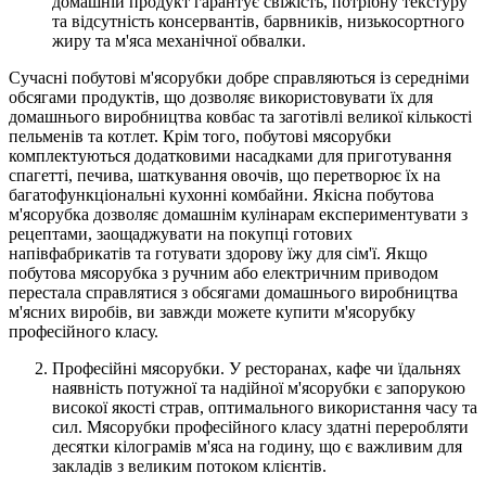
домашній продукт гарантує свіжість, потрібну текстуру
та відсутність консервантів, барвників, низькосортного
жиру та м'яса механічної обвалки.
Сучасні побутові м'ясорубки добре справляються із середніми
обсягами продуктів, що дозволяє використовувати їх для
домашнього виробництва ковбас та заготівлі великої кількості
пельменів та котлет. Крім того, побутові мясорубки
комплектуються додатковими насадками для приготування
спагетті, печива, шаткування овочів, що перетворює їх на
багатофункціональні кухонні комбайни. Якісна побутова
м'ясорубка дозволяє домашнім кулінарам експериментувати з
рецептами, заощаджувати на покупці готових
напівфабрикатів та готувати здорову їжу для сім'ї. Якщо
побутова мясорубка з ручним або електричним приводом
перестала справлятися з обсягами домашнього виробництва
м'ясних виробів, ви завжди можете купити м'ясорубку
професійного класу.
Професійні мясорубки. У ресторанах, кафе чи їдальнях
наявність потужної та надійної м'ясорубки є запорукою
високої якості страв, оптимального використання часу та
сил. Мясорубки професійного класу здатні переробляти
десятки кілограмів м'яса на годину, що є важливим для
закладів з великим потоком клієнтів.