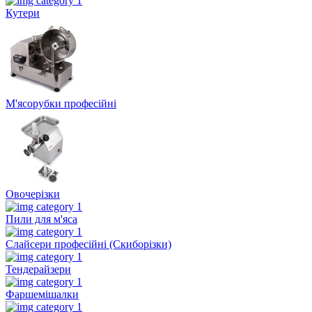
Кутери
М'ясорубки професійні
Овочерізки
Пили для м'яса
Слайсери професійні (Скиборізки)
Тендерайзери
Фаршемішалки