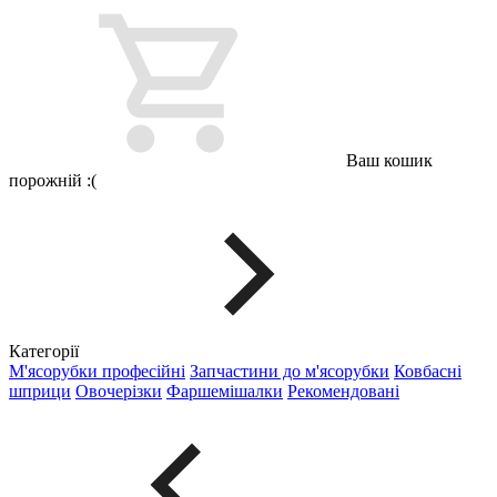
Ваш кошик
порожній :(
Категорії
М'ясорубки професійні
Запчастини до м'ясорубки
Ковбасні
шприци
Овочерізки
Фаршемішалки
Рекомендовані