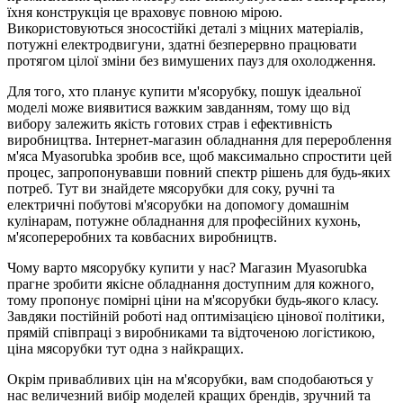
їхня конструкція це враховує повною мірою.
Використовуються зносостійкі деталі з міцних матеріалів,
потужні електродвигуни, здатні безперервно працювати
протягом цілої зміни без вимушених пауз для охолодження.
Для того, хто планує купити м'ясорубку, пошук ідеальної
моделі може виявитися важким завданням, тому що від
вибору залежить якість готових страв і ефективність
виробництва. Інтернет-магазин обладнання для перероблення
м'яса Myasorubka зробив все, щоб максимально спростити цей
процес, запропонувавши повний спектр рішень для будь-яких
потреб. Тут ви знайдете мясорубки для соку, ручні та
електричні побутові м'ясорубки на допомогу домашнім
кулінарам, потужне обладнання для професійних кухонь,
м'ясопереробних та ковбасних виробництв.
Чому варто мясорубку купити у нас? Магазин Myasorubka
прагне зробити якісне обладнання доступним для кожного,
тому пропонує помірні ціни на м'ясорубки будь-якого класу.
Завдяки постійній роботі над оптимізацією цінової політики,
прямій співпраці з виробниками та відточеною логістикою,
ціна мясорубки тут одна з найкращих.
Окрім привабливих цін на м'ясорубки, вам сподобаються у
нас величезний вибір моделей кращих брендів, зручний та