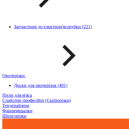
Запчастини до електром'ясорубки (221)
Овочерізки
Диски для овочерізок (491)
Пили для м'яса
Слайсери професійні (Скиборізки)
Тендерайзери
Фаршемішалки
Шпигорізки