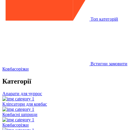
Топ категорій
Встигни замовити
Ковбасорізки
Категорії
Апарати для чуррос
Кліпсатори для ковбас
Ковбасні шприци
Ковбасорізки