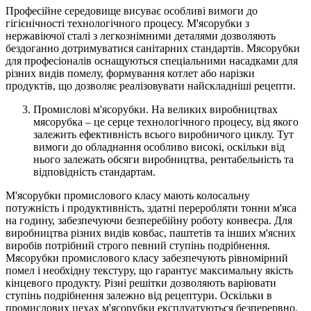
Професійне середовище висуває особливі вимоги до
гігієнічності технологічного процесу. М'ясорубки з
нержавіючої сталі з легкознімними деталями дозволяють
бездоганно дотримуватися санітарних стандартів. Мясорубки
для професіоналів оснащуються спеціальними насадками для
різних видів помелу, формування котлет або нарізки
продуктів, що дозволяє реалізовувати найскладніші рецепти.
Промислові м'ясорубки. На великих виробництвах
мясорубка – це серце технологічного процесу, від якого
залежить ефективність всього виробничого циклу. Тут
вимоги до обладнання особливо високі, оскільки від
нього залежать обсяги виробництва, рентабельність та
відповідність стандартам.
М'ясорубки промислового класу мають колосальну
потужність і продуктивність, здатні переробляти тонни м'яса
на годину, забезпечуючи безперебійну роботу конвеєра. Для
виробництва різних видів ковбас, паштетів та інших м'ясних
виробів потрібний строго певний ступінь подрібнення.
Мясорубки промислового класу забезпечують рівномірний
помел і необхідну текстуру, що гарантує максимальну якість
кінцевого продукту. Різні решітки дозволяють варіювати
ступінь подрібнення залежно від рецептури. Оскільки в
промислових цехах м'ясорубки експлуатуються безперервно,