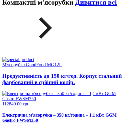
Компактні м'ясорубки
Дивитися всі
М'ясорубка GoodFood MG12P
Продуктивність до 150 кг/год. Корпус стальний
фарбований в срібний колір.
112840.00 грн.
Електрична м'ясорубка – 350 кг/година – 1,1 кВт GGM
Gastro FWSM350