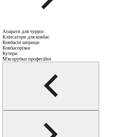
Апарати для чуррос
Кліпсатори для ковбас
Ковбасні шприци
Ковбасорізки
Кутери
М'ясорубки професійні