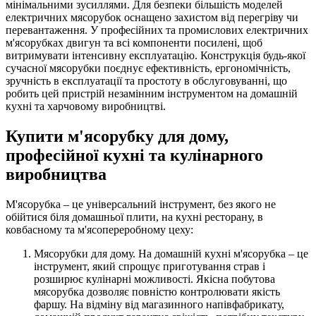
мінімальними зусиллями. Для безпеки більшість моделей
електричних мясорубок оснащено захистом від перегріву чи
перевантаження. У професійних та промислових електричних
м'ясорубках двигун та всі компоненти посилені, щоб
витримувати інтенсивну експлуатацію. Конструкція будь-якої
сучасної мясорубки поєднує ефективність, ергономічність,
зручність в експлуатації та простоту в обслуговуванні, що
робить цей пристрій незамінним інструментом на домашній
кухні та харчовому виробництві.
Купити м'ясорубку для дому,
професійної кухні та кулінарного
виробництва
М'ясорубка – це універсальний інструмент, без якого не
обійтися біля домашньої плити, на кухні ресторану, в
ковбасному та м'ясопереробному цеху:
Мясорубки для дому. На домашній кухні м'ясорубка – це
інструмент, який спрощує приготування страв і
розширює кулінарні можливості. Якісна побутова
мясорубка дозволяє повністю контролювати якість
фаршу. На відміну від магазинного напівфабрикату,