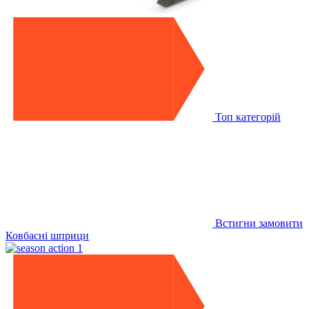
Топ категорій
Встигни замовити
Ковбасні шприци