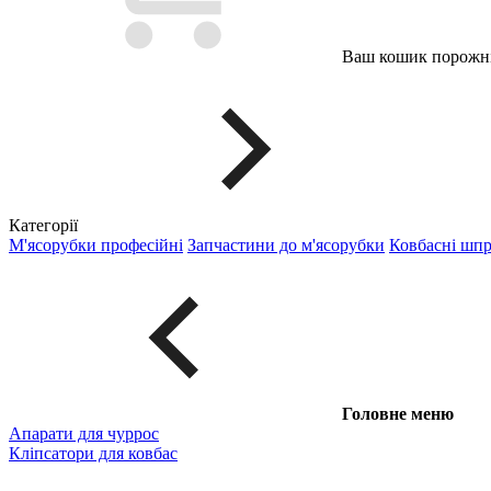
Ваш кошик порожні
Категорії
М'ясорубки професійні
Запчастини до м'ясорубки
Ковбасні шп
Головне меню
Апарати для чуррос
Кліпсатори для ковбас