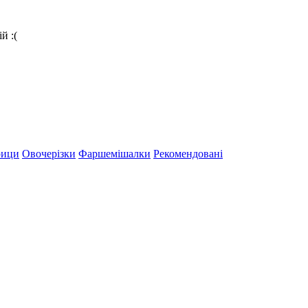
й :(
рици
Овочерізки
Фаршемішалки
Рекомендовані