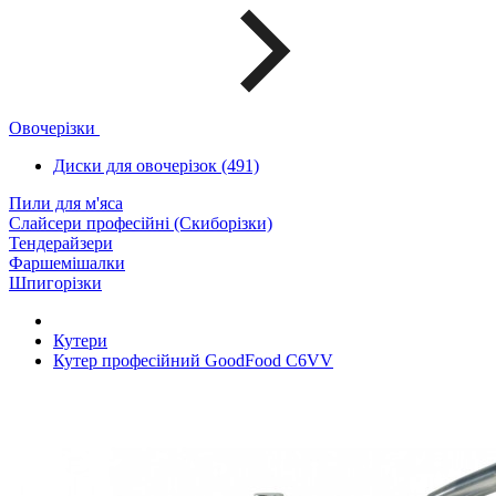
Овочерізки
Диски для овочерізок (491)
Пили для м'яса
Слайсери професійні (Скиборізки)
Тендерайзери
Фаршемішалки
Шпигорізки
Кутери
Кутер професійний GoodFood C6VV