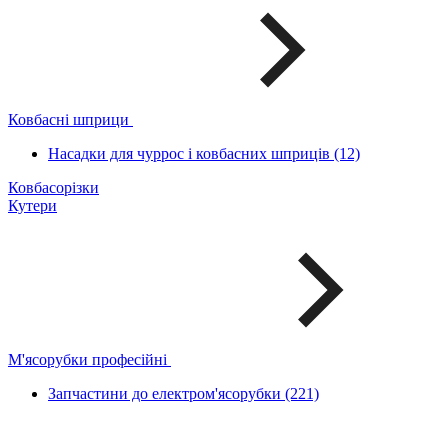
Ковбасні шприци
Насадки для чуррос і ковбасних шприців (12)
Ковбасорізки
Кутери
М'ясорубки професійні
Запчастини до електром'ясорубки (221)