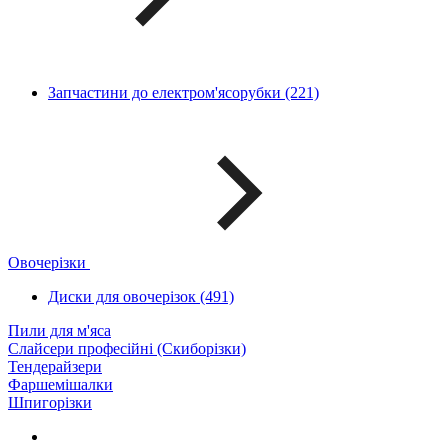
Запчастини до електром'ясорубки (221)
Овочерізки
Диски для овочерізок (491)
Пили для м'яса
Слайсери професійні (Скиборізки)
Тендерайзери
Фаршемішалки
Шпигорізки