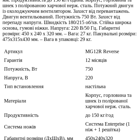
шнек з полірованою харчової нерж. сталь. Потужний двигун
із охолоджуючим вентилятором. Захист від перевантажень.
Двигун вентильований. Потужність 750 Вт. Захист від
перепаду напруги. Швидкість 180/215 об/хв. Стійка широка
основа, гумові ніжки. Напруга: 220 В/50 Гц. Габаритні
розміри: 450 х 240 х 320 мм. – Вага: 27 кг. Пакувальні розміри:
475х315х430 мм. – Вага в упаковці: 29 кг.
Артикул
MG12R Reverse
Гарантія
12 місяців
Потужність, Вт
750
Напруга, В
220
Тип встановлення
настільна
Корпус, горловина та
Матеріали
шнек із полірованої
харчової нерж. сталь.
Продуктивність
до 150 кг/год
Система Enterprise (1
Система ножів
ніж + 1 решітка)
Габаритні розміри (ДхШхВ), мм
450x240x320