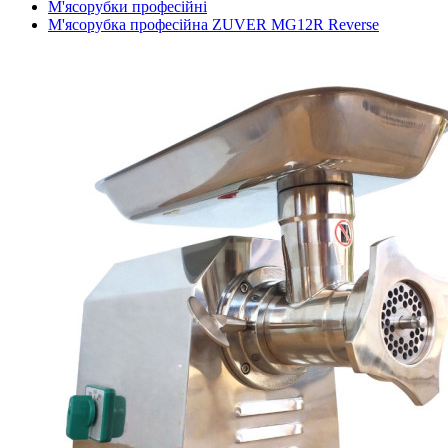
М'ясорубки професійні
М'ясорубка професійна ZUVER MG12R Reverse