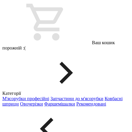
Ваш кошик
порожній :(
Категорії
М'ясорубки професійні
Запчастини до м'ясорубки
Ковбасні
шприци
Овочерізки
Фаршемішалки
Рекомендовані