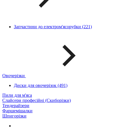
Запчастини до електром'ясорубки (221)
Овочерізки
Диски для овочерізок (491)
Пили для м'яса
Слайсери професійні (Скиборізки)
Тендерайзери
Фаршемішалки
Шпигорізки