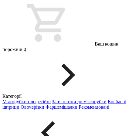
Ваш кошик
порожній :(
Категорії
М'ясорубки професійні
Запчастини до м'ясорубки
Ковбасні
шприци
Овочерізки
Фаршемішалки
Рекомендовані