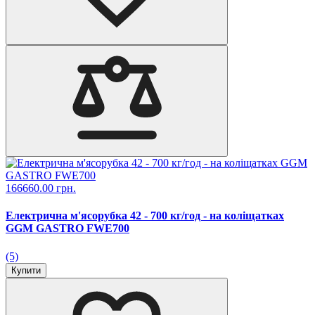
166660.00 грн.
Електрична м'ясорубка 42 - 700 кг/год - на коліщатках
GGM GASTRO FWE700
(5)
Купити