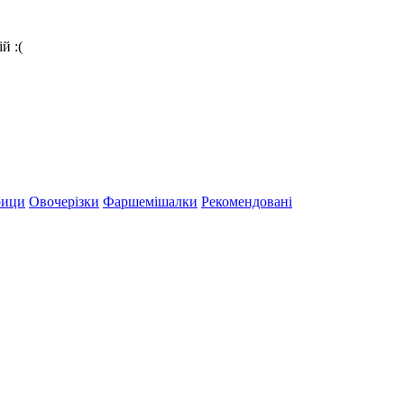
й :(
рици
Овочерізки
Фаршемішалки
Рекомендовані