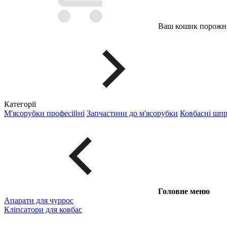
Ваш кошик порожні
Категорії
М'ясорубки професійні
Запчастини до м'ясорубки
Ковбасні шп
Головне меню
Апарати для чуррос
Кліпсатори для ковбас