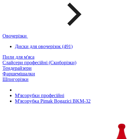
Овочерізки
Диски для овочерізок (491)
Пили для м'яса
Слайсери професійні (Скиборізки)
Тендерайзери
Фаршемішалки
Шпигорізки
М'ясорубки професійні
М'ясорубка Pimak Bogazici BKM-32