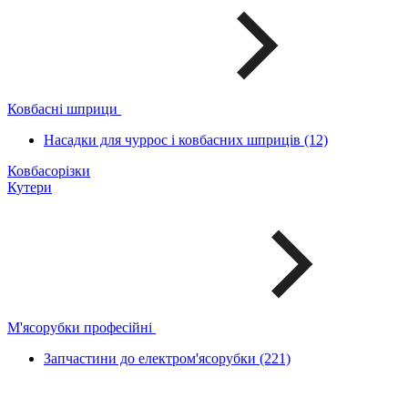
Ковбасні шприци
Насадки для чуррос і ковбасних шприців (12)
Ковбасорізки
Кутери
М'ясорубки професійні
Запчастини до електром'ясорубки (221)