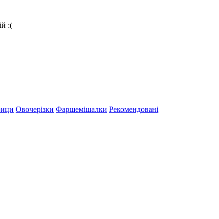
й :(
рици
Овочерізки
Фаршемішалки
Рекомендовані