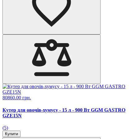
80860.00 грн.
Кутер для овочів-хумусу - 15 л - 900 Вт GGM GASTRO
GZE15N
(5)
Купити