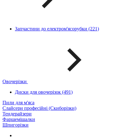
Запчастини до електром'ясорубки (221)
Овочерізки
Диски для овочерізок (491)
Пили для м'яса
Слайсери професійні (Скиборізки)
Тендерайзери
Фаршемішалки
Шпигорізки