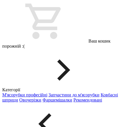
Ваш кошик
порожній :(
Категорії
М'ясорубки професійні
Запчастини до м'ясорубки
Ковбасні
шприци
Овочерізки
Фаршемішалки
Рекомендовані