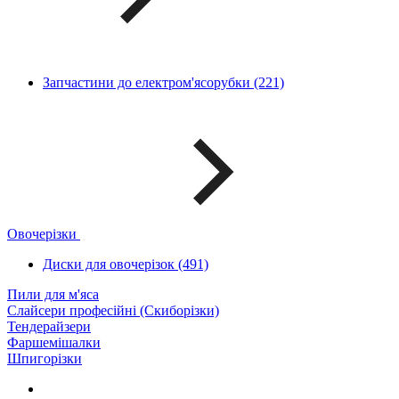
Запчастини до електром'ясорубки (221)
Овочерізки
Диски для овочерізок (491)
Пили для м'яса
Слайсери професійні (Скиборізки)
Тендерайзери
Фаршемішалки
Шпигорізки