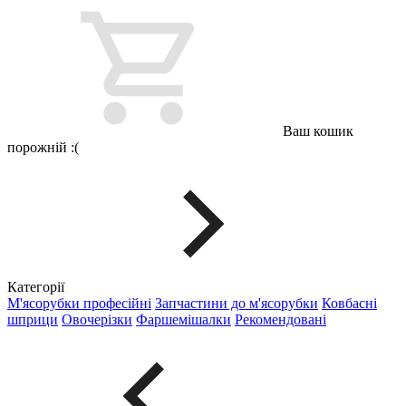
Ваш кошик
порожній :(
Категорії
М'ясорубки професійні
Запчастини до м'ясорубки
Ковбасні
шприци
Овочерізки
Фаршемішалки
Рекомендовані