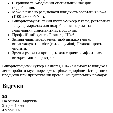
Є кришка та S-подібний спеціальний ніж для
подрібнення.
Можна плавно регулювати швидкість обертання ножа
(1100-2800 об./хв.).
Використовують такий куттер-міксер у кафе, ресторанах
та супермаркетах для подрібнення, нарізки та
змішування різноманітних продуктів.
Професійний куттер Gastrorag HR-6.
Знімна чаша передбачена, щоб швидко і легко
вивантажувати вміст (готові суміші). Її також просто
чистити.
Зручна ручка на кришці також сприяє комфортному
використанню пристрою.
Використовуючи куттер Gastrorag HR-6 ви зможете швидко і
легко зробити мус, пюре, джем, рідке однорідне тісто. різних
продуктів при приготуванні кремів, кондитерських помадок.
Відгуки
5
/5
На основі
1
відгуків
5 зірок
100%
4 зірок
0%