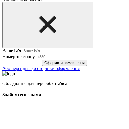
Ваше ім'я
Нoмep тeлeфoнy
Оформити замовлення
Або перейдіть до сторінки оформлення
Обладнання для переробки м'яса
Знайомтеся з нами