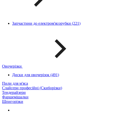
Запчастини до електром'ясорубки (221)
Овочерізки
Диски для овочерізок (491)
Пили для м'яса
Слайсери професійні (Скиборізки)
Тендерайзери
Фаршемішалки
Шпигорізки