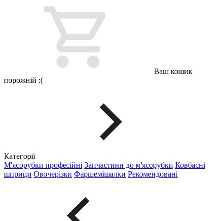
Ваш кошик
порожній :(
Категорії
М'ясорубки професійні
Запчастини до м'ясорубки
Ковбасні
шприци
Овочерізки
Фаршемішалки
Рекомендовані