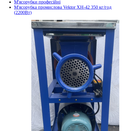
М'ясорубки професійні
М'ясорубка промислова Vektor XH-42 350 кг/год
(2200Вт)