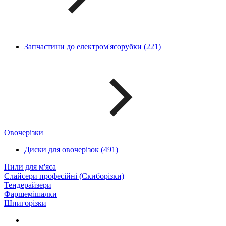
Запчастини до електром'ясорубки (221)
Овочерізки
Диски для овочерізок (491)
Пили для м'яса
Слайсери професійні (Скиборізки)
Тендерайзери
Фаршемішалки
Шпигорізки