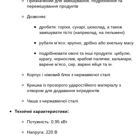
Призначений для замішування, подрібнення та
перемішування продуктів
Дозволяє:
дробити: горіхи, сухарі, шоколад, а також
замішувати тісто (наприклад, на пельмені)
рубати м’ясо: крупно, дрібно або кнельну масу
подрібнювати овочі та інші продукти: цибулю,
курагу, чорнослив, крабові палички, кальмари,
варене м’ясо, сир, варені яйця та ін.
Корпус і ніжовий блок з нержавіючої сталі
Кришка із прозорого ударостійкого матеріалу з
отвором для додавання інгредієнтів
Чаша з нержавіючої сталі
Технічні характеристики:
Потужність: 0,95 кВт
Напруга: 220 В