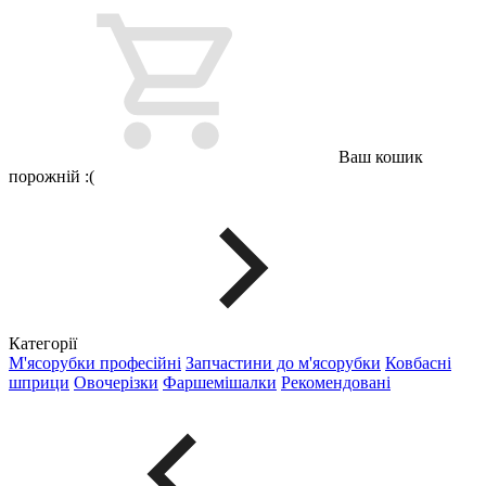
Ваш кошик
порожній :(
Категорії
М'ясорубки професійні
Запчастини до м'ясорубки
Ковбасні
шприци
Овочерізки
Фаршемішалки
Рекомендовані