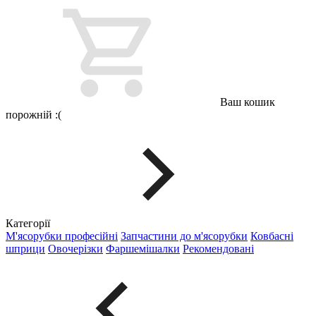
Ваш кошик
порожній :(
Категорії
М'ясорубки професійні
Запчастини до м'ясорубки
Ковбасні
шприци
Овочерізки
Фаршемішалки
Рекомендовані