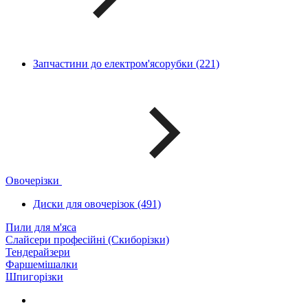
Запчастини до електром'ясорубки (221)
Овочерізки
Диски для овочерізок (491)
Пили для м'яса
Слайсери професійні (Скиборізки)
Тендерайзери
Фаршемішалки
Шпигорізки