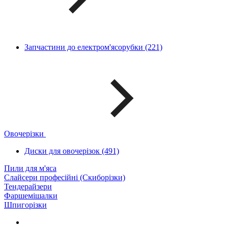
Запчастини до електром'ясорубки (221)
Овочерізки
Диски для овочерізок (491)
Пили для м'яса
Слайсери професійні (Скиборізки)
Тендерайзери
Фаршемішалки
Шпигорізки