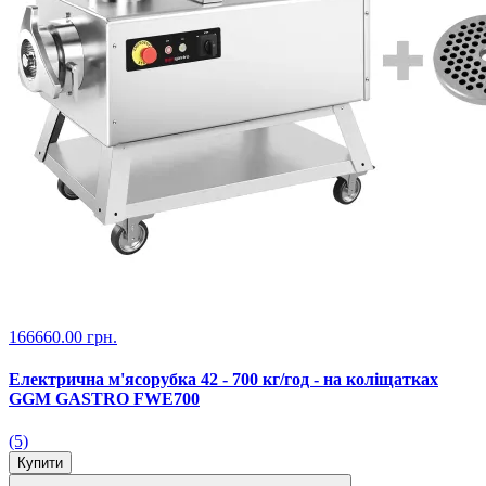
166660.00 грн.
Електрична м'ясорубка 42 - 700 кг/год - на коліщатках
GGM GASTRO FWE700
(5)
Купити