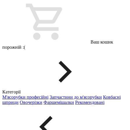
Ваш кошик
порожній :(
Категорії
М'ясорубки професійні
Запчастини до м'ясорубки
Ковбасні
шприци
Овочерізки
Фаршемішалки
Рекомендовані