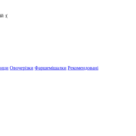
й :(
рици
Овочерізки
Фаршемішалки
Рекомендовані