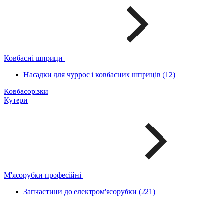
Ковбасні шприци
Насадки для чуррос і ковбасних шприців (12)
Ковбасорізки
Кутери
М'ясорубки професійні
Запчастини до електром'ясорубки (221)