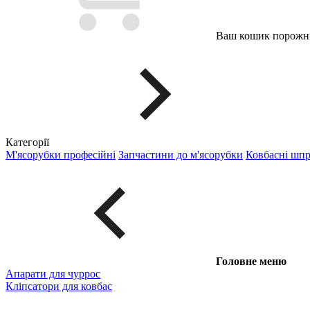
Ваш кошик порожні
Категорії
М'ясорубки професійні
Запчастини до м'ясорубки
Ковбасні шп
Головне меню
Апарати для чуррос
Кліпсатори для ковбас