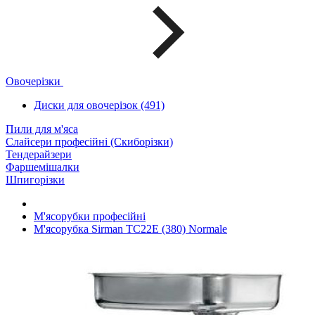
Овочерізки
Диски для овочерізок (491)
Пили для м'яса
Слайсери професійні (Скиборізки)
Тендерайзери
Фаршемішалки
Шпигорізки
М'ясорубки професійні
М'ясорубка Sirman TC22E (380) Normale