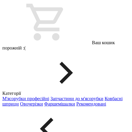
Ваш кошик
порожній :(
Категорії
М'ясорубки професійні
Запчастини до м'ясорубки
Ковбасні
шприци
Овочерізки
Фаршемішалки
Рекомендовані