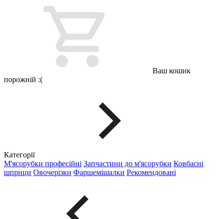
Ваш кошик
порожній :(
Категорії
М'ясорубки професійні
Запчастини до м'ясорубки
Ковбасні
шприци
Овочерізки
Фаршемішалки
Рекомендовані