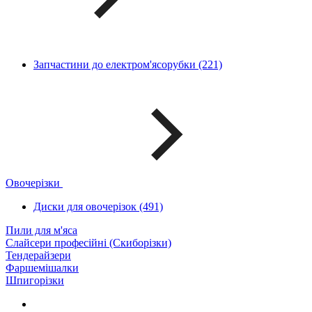
Запчастини до електром'ясорубки (221)
Овочерізки
Диски для овочерізок (491)
Пили для м'яса
Слайсери професійні (Скиборізки)
Тендерайзери
Фаршемішалки
Шпигорізки