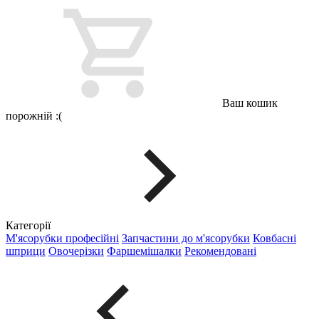
Ваш кошик
порожній :(
Категорії
М'ясорубки професійні
Запчастини до м'ясорубки
Ковбасні
шприци
Овочерізки
Фаршемішалки
Рекомендовані