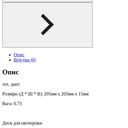
Опис
Відгуки (0)
Опис
тех. дані:
Розміри (Д * Ш * В): 205мм x 205мм x 15мм
Вага: 0.73
Диск для овочерізки