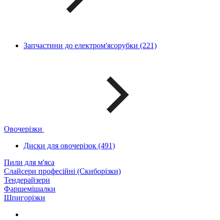
Запчастини до електром'ясорубки (221)
Овочерізки
Диски для овочерізок (491)
Пили для м'яса
Слайсери професійні (Скиборізки)
Тендерайзери
Фаршемішалки
Шпигорізки