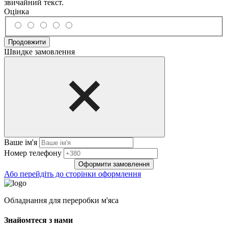
звичайний текст.
Оцінка
Продовжити
Швидке замовлення
Ваше ім'я
Нoмep тeлeфoнy
Оформити замовлення
Або перейдіть до сторінки оформлення
Обладнання для переробки м'яса
Знайомтеся з нами