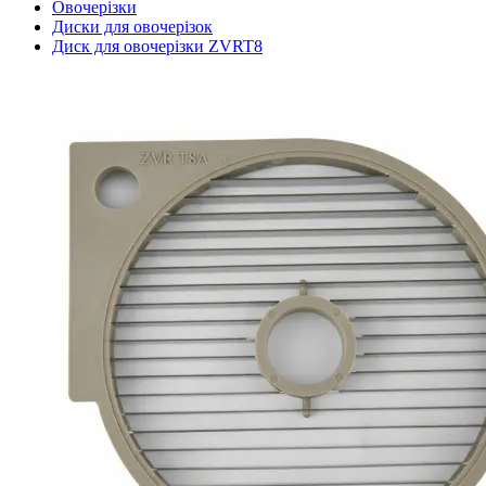
Овочерізки
Диски для овочерізок
Диск для овочерізки ZVRT8