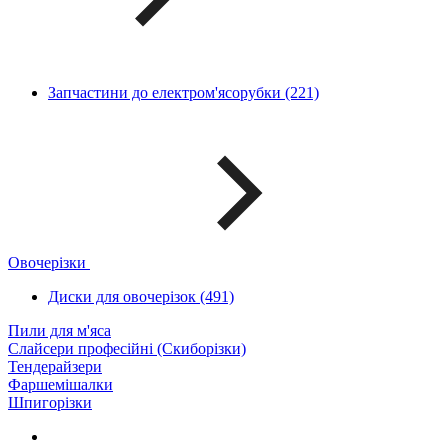
Запчастини до електром'ясорубки (221)
Овочерізки
Диски для овочерізок (491)
Пили для м'яса
Слайсери професійні (Скиборізки)
Тендерайзери
Фаршемішалки
Шпигорізки