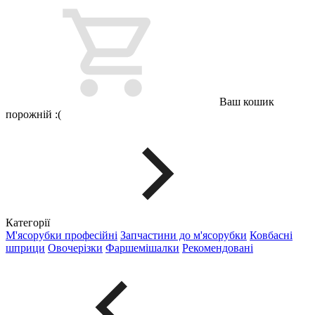
Ваш кошик
порожній :(
Категорії
М'ясорубки професійні
Запчастини до м'ясорубки
Ковбасні
шприци
Овочерізки
Фаршемішалки
Рекомендовані