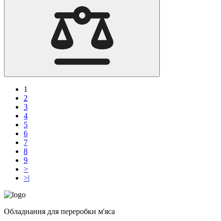
1
2
3
4
5
6
7
8
9
>
>|
Обладнання для переробки м'яса