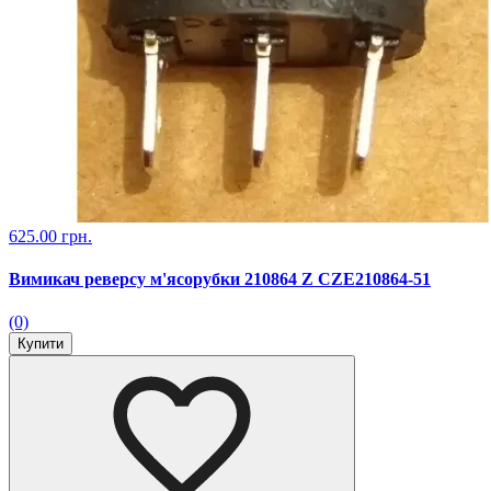
625.00 грн.
Вимикач реверсу м'ясорубки 210864 Z CZE210864-51
(0)
Купити