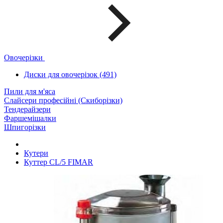
Овочерізки
Диски для овочерізок (491)
Пили для м'яса
Слайсери професійні (Скиборізки)
Тендерайзери
Фаршемішалки
Шпигорізки
Кутери
Куттер CL/5 FIMAR