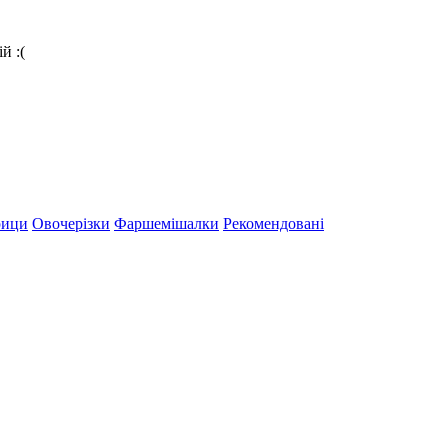
й :(
рици
Овочерізки
Фаршемішалки
Рекомендовані