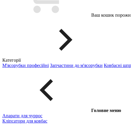
Ваш кошик порожні
Категорії
М'ясорубки професійні
Запчастини до м'ясорубки
Ковбасні шп
Головне меню
Апарати для чуррос
Кліпсатори для ковбас