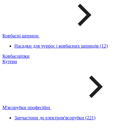
Ковбасні шприци
Насадки для чуррос і ковбасних шприців (12)
Ковбасорізки
Кутери
М'ясорубки професійні
Запчастини до електром'ясорубки (221)