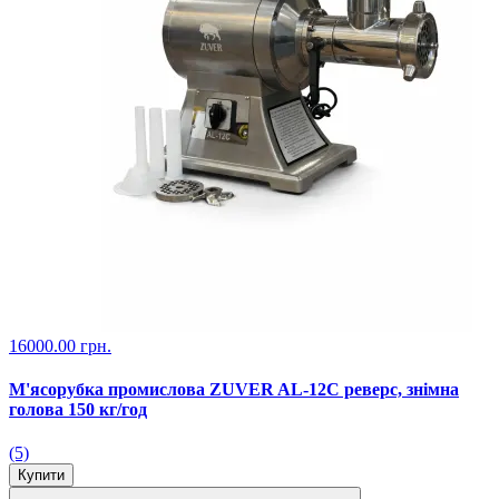
16000.00 грн.
М'ясорубка промислова ZUVER AL-12C реверс, знімна
голова 150 кг/год
(5)
Купити