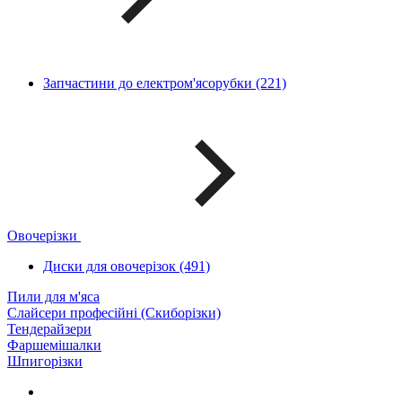
Запчастини до електром'ясорубки (221)
Овочерізки
Диски для овочерізок (491)
Пили для м'яса
Слайсери професійні (Скиборізки)
Тендерайзери
Фаршемішалки
Шпигорізки