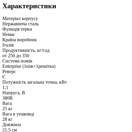
Характеристики
Матеріал корпусу
Нержавіюча сталь
Функція терки
Немає
Країна виробник
Італія
Продуктивність, кг/год
от 250 до 350
Система ножів
Enterprise (1ніж+1решітка)
Реверс
Є
Потужність загальна точна, кВт
1,1
Напруга, В
380В
Вага
25 кг
Вага в упаковці
28 кг
Довжина
21.5 см