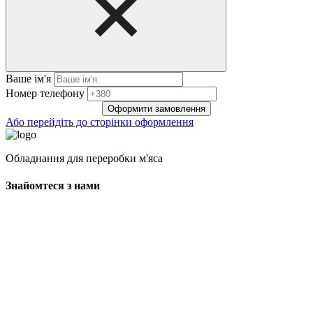
Ваше ім'я
Нoмep тeлeфoнy
Оформити замовлення
Або перейдіть до сторінки оформлення
Обладнання для переробки м'яса
Знайомтеся з нами