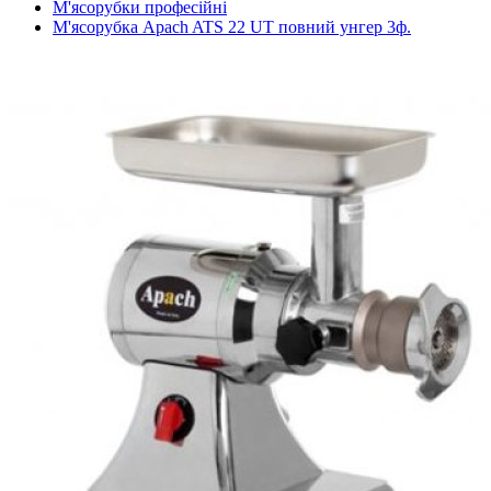
М'ясорубки професійні
М'ясорубка Apach ATS 22 UT повний унгер 3ф.