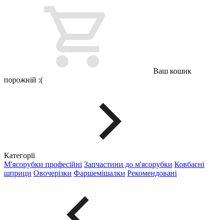
Ваш кошик
порожній :(
Категорії
М'ясорубки професійні
Запчастини до м'ясорубки
Ковбасні
шприци
Овочерізки
Фаршемішалки
Рекомендовані