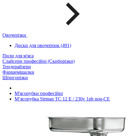
Овочерізки
Диски для овочерізок (491)
Пили для м'яса
Слайсери професійні (Скиборізки)
Тендерайзери
Фаршемішалки
Шпигорізки
М'ясорубки професійні
М’ясорубка Sirman TC 12 E / 230v 1ph non-CE