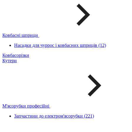
Ковбасні шприци
Насадки для чуррос і ковбасних шприців (12)
Ковбасорізки
Кутери
М'ясорубки професійні
Запчастини до електром'ясорубки (221)