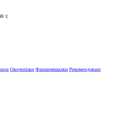
й :(
рици
Овочерізки
Фаршемішалки
Рекомендовані