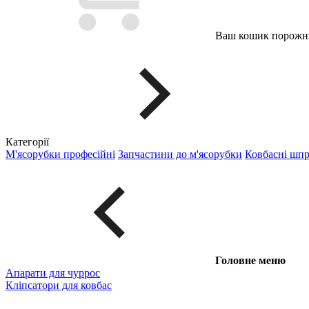
Ваш кошик порожні
Категорії
М'ясорубки професійні
Запчастини до м'ясорубки
Ковбасні шп
Головне меню
Апарати для чуррос
Кліпсатори для ковбас