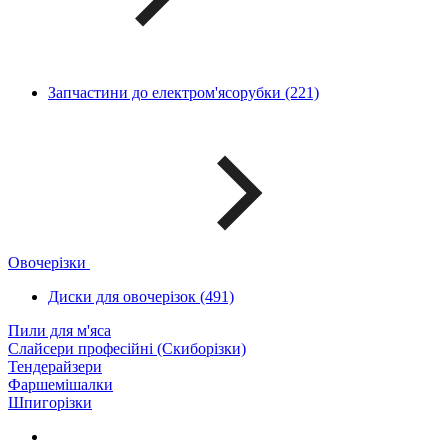
Запчастини до електром'ясорубки (221)
Овочерізки
Диски для овочерізок (491)
Пили для м'яса
Слайсери професійні (Скиборізки)
Тендерайзери
Фаршемішалки
Шпигорізки