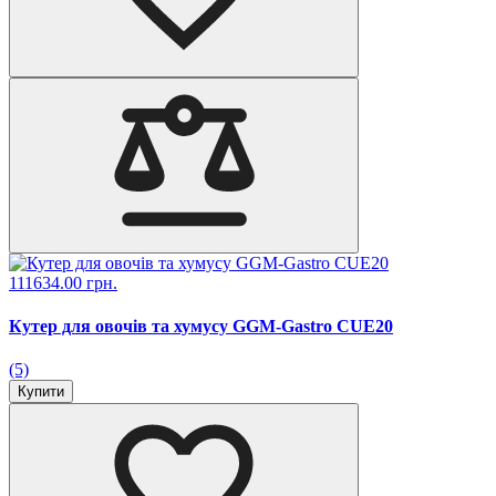
111634.00 грн.
Кутер для овочів та хумусу GGM-Gastro CUE20
(5)
Купити