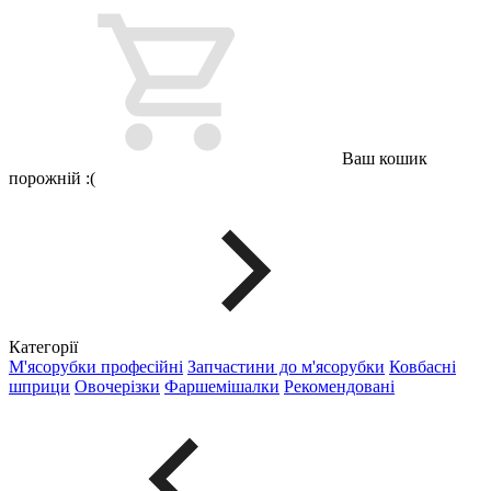
Ваш кошик
порожній :(
Категорії
М'ясорубки професійні
Запчастини до м'ясорубки
Ковбасні
шприци
Овочерізки
Фаршемішалки
Рекомендовані