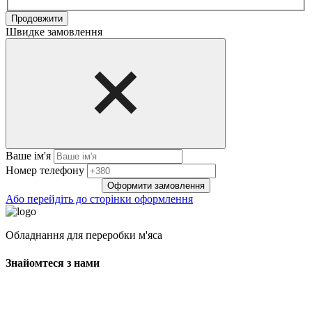
Продовжити
Швидке замовлення
Ваше ім'я
Нoмep тeлeфoнy
Оформити замовлення
Або перейдіть до сторінки оформлення
Обладнання для переробки м'яса
Знайомтеся з нами