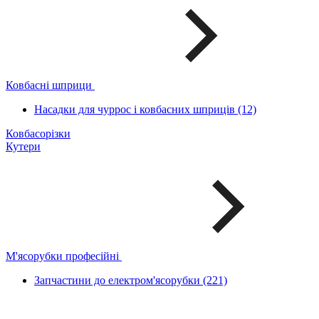
Ковбасні шприци
Насадки для чуррос і ковбасних шприців (12)
Ковбасорізки
Кутери
М'ясорубки професійні
Запчастини до електром'ясорубки (221)