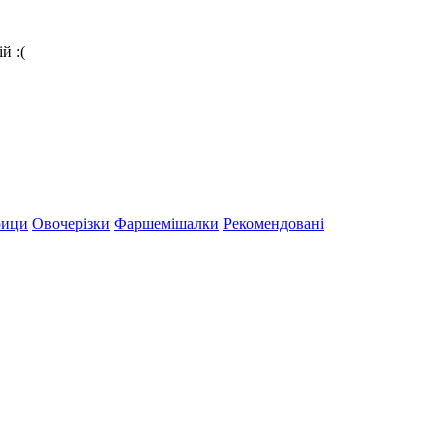
й :(
рици
Овочерізки
Фаршемішалки
Рекомендовані