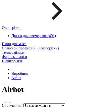
Овочерізки
Диски для овочерізок (491)
Пили для м'яса
Слайсери професійні (Скиборізки)
Тендерайзери
Фаршемішалки
Шпигорізки
Виробник
Airhot
Airhot
Сортування: