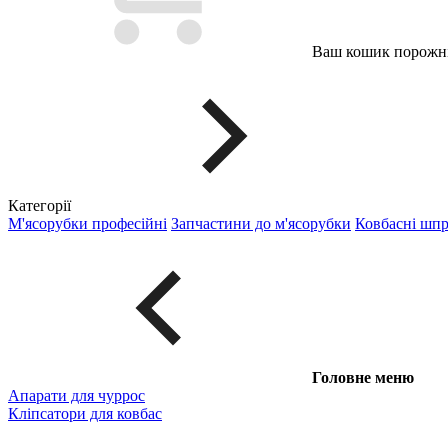
Ваш кошик порожні
Категорії
М'ясорубки професійні
Запчастини до м'ясорубки
Ковбасні шп
Головне меню
Апарати для чуррос
Кліпсатори для ковбас