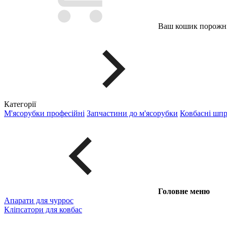
Ваш кошик порожні
Категорії
М'ясорубки професійні
Запчастини до м'ясорубки
Ковбасні шп
Головне меню
Апарати для чуррос
Кліпсатори для ковбас