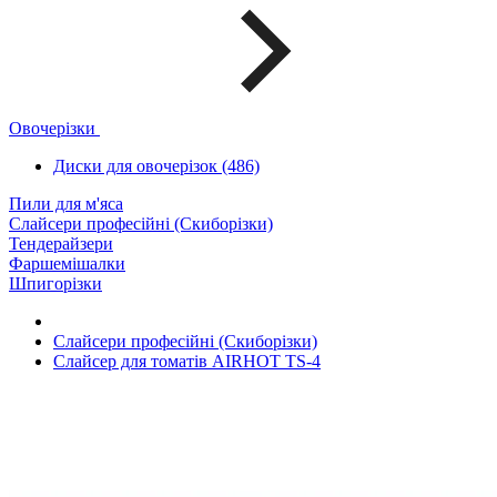
Овочерізки
Диски для овочерізок (486)
Пили для м'яса
Слайсери професійні (Скиборізки)
Тендерайзери
Фаршемішалки
Шпигорізки
Слайсери професійні (Скиборізки)
Слайсер для томатів AIRHOT TS-4