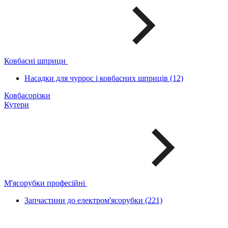
Ковбасні шприци
Насадки для чуррос і ковбасних шприців (12)
Ковбасорізки
Кутери
М'ясорубки професійні
Запчастини до електром'ясорубки (221)