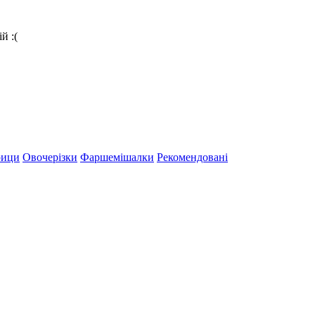
й :(
рици
Овочерізки
Фаршемішалки
Рекомендовані