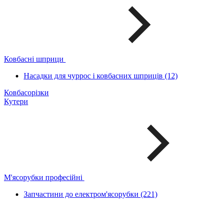
Ковбасні шприци
Насадки для чуррос і ковбасних шприців (12)
Ковбасорізки
Кутери
М'ясорубки професійні
Запчастини до електром'ясорубки (221)