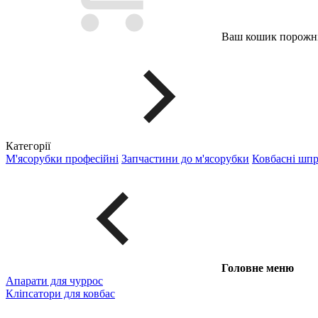
Ваш кошик порожні
Категорії
М'ясорубки професійні
Запчастини до м'ясорубки
Ковбасні шп
Головне меню
Апарати для чуррос
Кліпсатори для ковбас