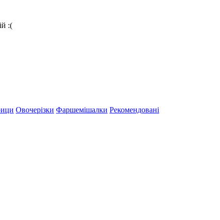
й :(
рици
Овочерізки
Фаршемішалки
Рекомендовані