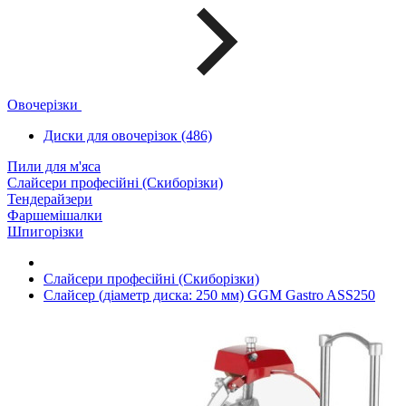
Овочерізки
Диски для овочерізок (486)
Пили для м'яса
Слайсери професійні (Скиборізки)
Тендерайзери
Фаршемішалки
Шпигорізки
Слайсери професійні (Скиборізки)
Слайсер (діаметр диска: 250 мм) GGM Gastro ASS250