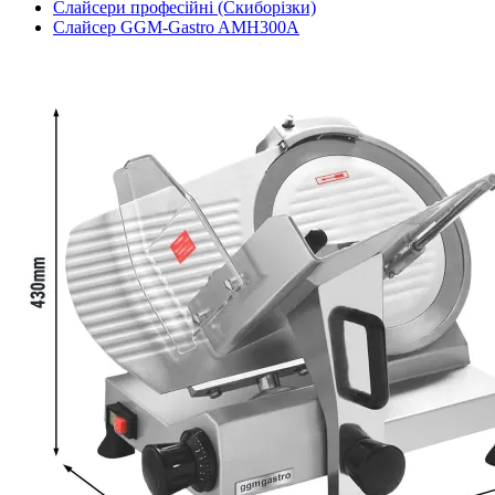
Слайсери професійні (Скиборізки)
Слайсер GGM-Gastro AMH300A