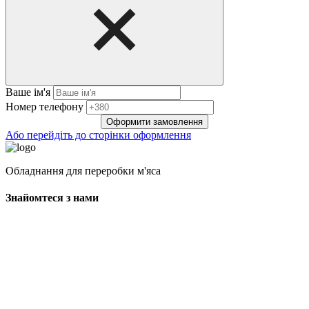
Ваше ім'я
Нoмep тeлeфoнy
Оформити замовлення
Або перейдіть до сторінки оформлення
Обладнання для переробки м'яса
Знайомтеся з нами