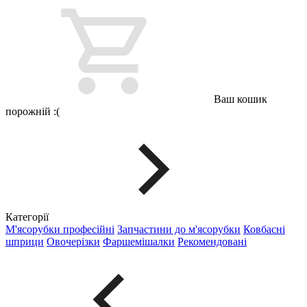
Ваш кошик
порожній :(
Категорії
М'ясорубки професійні
Запчастини до м'ясорубки
Ковбасні
шприци
Овочерізки
Фаршемішалки
Рекомендовані