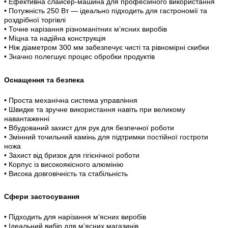
• Ефективна слайсер-машина для професійного використання
• Потужність 250 Вт — ідеально підходить для гастрономії та
роздрібної торгівлі
• Точне нарізання різноманітних м’ясних виробів
• Міцна та надійна конструкція
• Ніж діаметром 300 мм забезпечує чисті та рівномірні скибки
• Значно полегшує процес обробки продуктів
Оснащення та безпека
• Проста механічна система управління
• Швидке та зручне використання навіть при великому
навантаженні
• Вбудований захист для рук для безпечної роботи
• Змінний точильний камінь для підтримки постійної гостроти
ножа
• Захист від бризок для гігієнічної роботи
• Корпус із високоякісного алюмінію
• Висока довговічність та стабільність
Сфери застосування
• Підходить для нарізання м’ясних виробів
• Ідеальний вибір для м’ясних магазинів