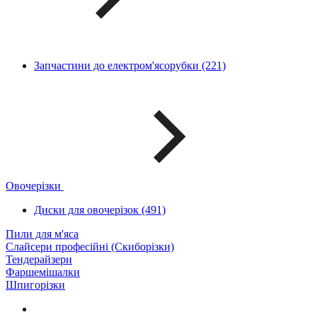
Запчастини до електром'ясорубки (221)
Овочерізки
Диски для овочерізок (491)
Пили для м'яса
Слайсери професійні (Скиборізки)
Тендерайзери
Фаршемішалки
Шпигорізки