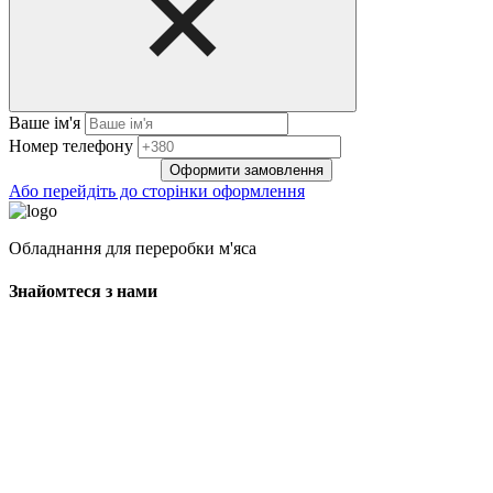
Ваше ім'я
Нoмep тeлeфoнy
Оформити замовлення
Або перейдіть до сторінки оформлення
Обладнання для переробки м'яса
Знайомтеся з нами