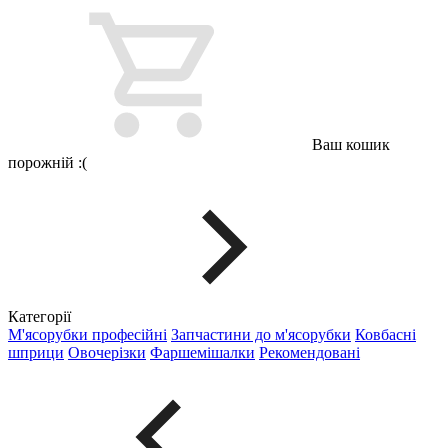
Ваш кошик
порожній :(
Категорії
М'ясорубки професійні
Запчастини до м'ясорубки
Ковбасні
шприци
Овочерізки
Фаршемішалки
Рекомендовані