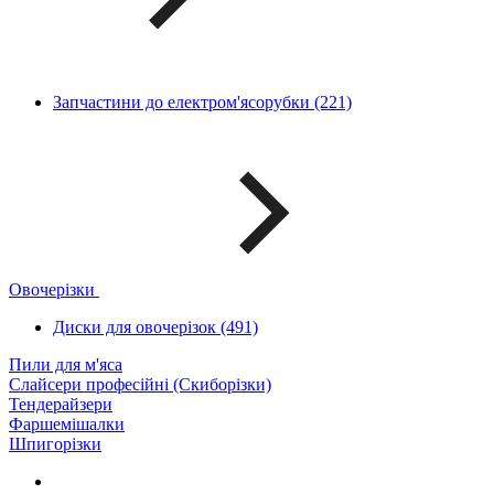
Запчастини до електром'ясорубки (221)
Овочерізки
Диски для овочерізок (491)
Пили для м'яса
Слайсери професійні (Скиборізки)
Тендерайзери
Фаршемішалки
Шпигорізки