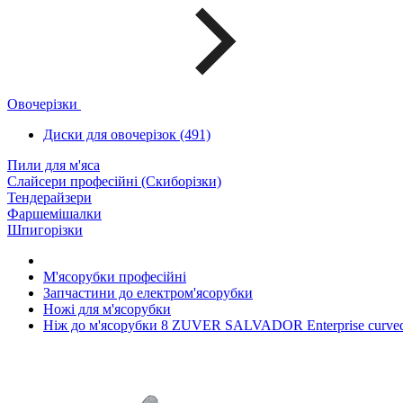
Овочерізки
Диски для овочерізок (491)
Пили для м'яса
Слайсери професійні (Скиборізки)
Тендерайзери
Фаршемішалки
Шпигорізки
М'ясорубки професійні
Запчастини до електром'ясорубки
Ножі для м'ясорубки
Ніж до м'ясорубки 8 ZUVER SALVADOR Enterprise curve