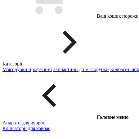
Ваш кошик порожні
Категорії
М'ясорубки професійні
Запчастини до м'ясорубки
Ковбасні шп
Головне меню
Апарати для чуррос
Кліпсатори для ковбас