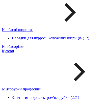
Ковбасні шприци
Насадки для чуррос і ковбасних шприців (12)
Ковбасорізки
Кутери
М'ясорубки професійні
Запчастини до електром'ясорубки (221)