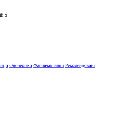
й :(
рици
Овочерізки
Фаршемішалки
Рекомендовані