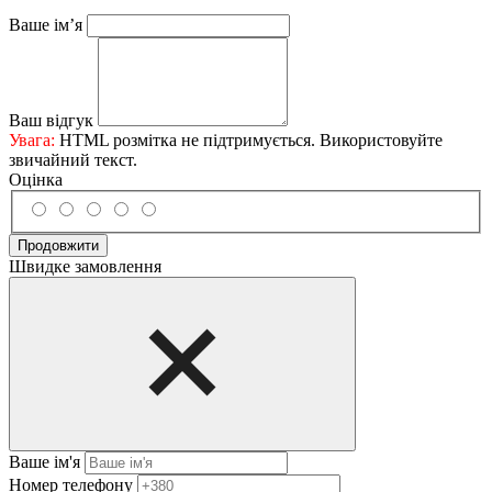
Ваше ім’я
Ваш відгук
Увага:
HTML розмітка не підтримується. Використовуйте
звичайний текст.
Оцінка
Продовжити
Швидке замовлення
Ваше ім'я
Нoмep тeлeфoнy