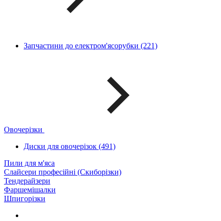
Запчастини до електром'ясорубки (221)
Овочерізки
Диски для овочерізок (491)
Пили для м'яса
Слайсери професійні (Скиборізки)
Тендерайзери
Фаршемішалки
Шпигорізки