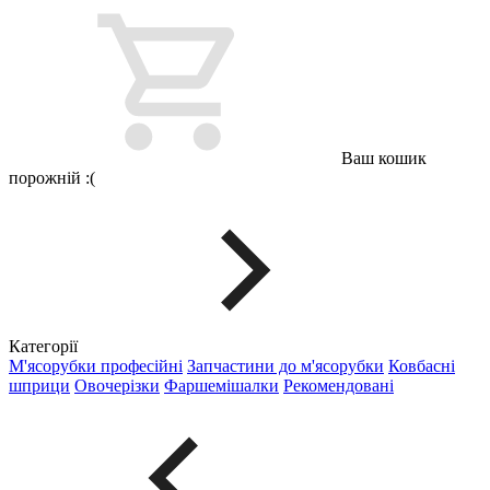
Ваш кошик
порожній :(
Категорії
М'ясорубки професійні
Запчастини до м'ясорубки
Ковбасні
шприци
Овочерізки
Фаршемішалки
Рекомендовані