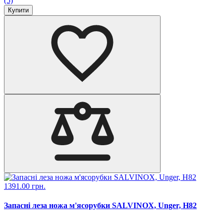
(5)
Купити
1391.00 грн.
Запасні леза ножа м'ясорубки SALVINOX, Unger, H82