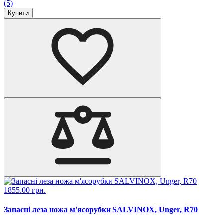
(5)
Купити
1855.00 грн.
Запасні леза ножа м'ясорубки SALVINOX, Unger, R70