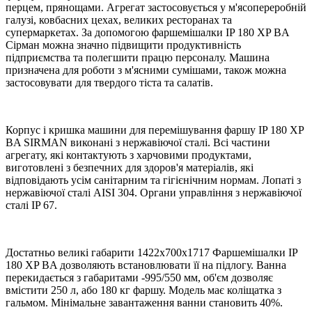
перцем, прянощами. Агрегат застосовується у м'ясопереробній
галузі, ковбасних цехах, великих ресторанах та
супермаркетах. За допомогою фаршемішалки IP 180 XP BA
Сірман можна значно підвищити продуктивність
підприємства та полегшити працю персоналу. Машина
призначена для роботи з м'ясними сумішами, також можна
застосовувати для твердого тіста та салатів.
Корпус і кришка машини для перемішування фаршу IP 180 XP
BA SIRMAN виконані з нержавіючої сталі. Всі частини
агрегату, які контактують з харчовими продуктами,
виготовлені з безпечних для здоров'я матеріалів, які
відповідають усім санітарним та гігієнічним нормам. Лопаті з
нержавіючої сталі AISI 304. Органи управління з нержавіючої
сталі IP 67.
Достатньо великі габарити 1422х700х1717 Фаршемішалки IP
180 XP BA дозволяють встановлювати її на підлогу. Ванна
перекидається з габаритами -995/550 мм, об'єм дозволяє
вмістити 250 л, або 180 кг фаршу. Модель має коліщатка з
гальмом. Мінімальне завантаження ванни становить 40%.