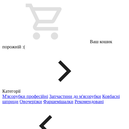
Ваш кошик
порожній :(
Категорії
М'ясорубки професійні
Запчастини до м'ясорубки
Ковбасні
шприци
Овочерізки
Фаршемішалки
Рекомендовані