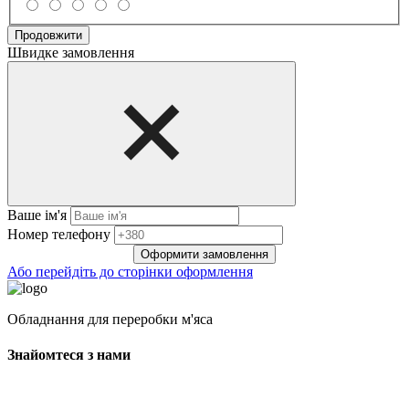
Продовжити
Швидке замовлення
Ваше ім'я
Нoмep тeлeфoнy
Оформити замовлення
Або перейдіть до сторінки оформлення
Обладнання для переробки м'яса
Знайомтеся з нами