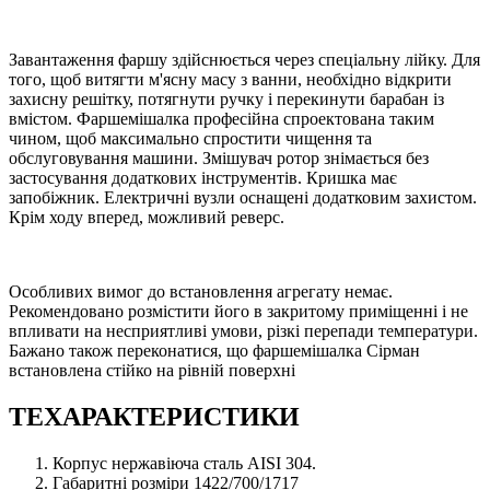
Завантаження фаршу здійснюється через спеціальну лійку. Для
того, щоб витягти м'ясну масу з ванни, необхідно відкрити
захисну решітку, потягнути ручку і перекинути барабан із
вмістом. Фаршемішалка професійна спроектована таким
чином, щоб максимально спростити чищення та
обслуговування машини. Змішувач ротор знімається без
застосування додаткових інструментів. Кришка має
запобіжник. Електричні вузли оснащені додатковим захистом.
Крім ходу вперед, можливий реверс.
Особливих вимог до встановлення агрегату немає.
Рекомендовано розмістити його в закритому приміщенні і не
впливати на несприятливі умови, різкі перепади температури.
Бажано також переконатися, що фаршемішалка Сірман
встановлена стійко на рівній поверхні
ТЕХАРАКТЕРИСТИКИ
Корпус нержавіюча сталь AISI 304.
Габаритні розміри 1422/700/1717