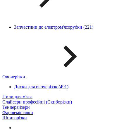
Запчастини до електром'ясорубки (221)
Овочерізки
Диски для овочерізок (491)
Пили для м'яса
Слайсери професійні (Скиборізки)
Тендерайзери
Фаршемішалки
Шпигорізки