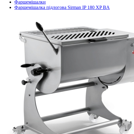
Фаршемішалки
Фаршемішалка підлогова Sirman IP 180 XP BA