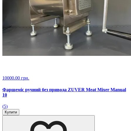
10000.00 грн.
Фаршеміс ручний без привода ZUVER Meat Mixer Manual
10
(5)
Купити