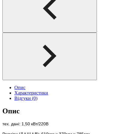
Опис
Характеристики
Відгуки (0)
Опис
тех. дані: 1,50 кВт/220В
Розміри (Д * Ш * В): 610мм x 370мм x 785мм