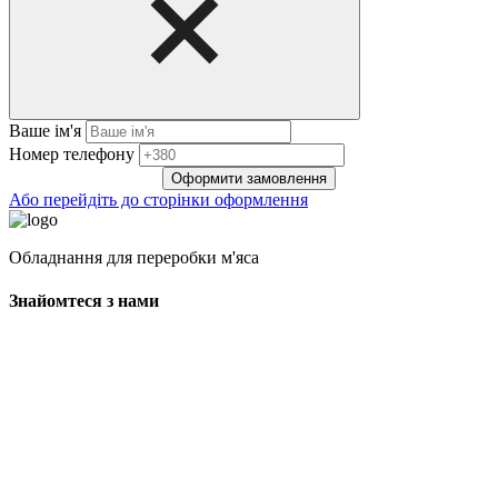
Ваше ім'я
Нoмep тeлeфoнy
Оформити замовлення
Або перейдіть до сторінки оформлення
Обладнання для переробки м'яса
Знайомтеся з нами