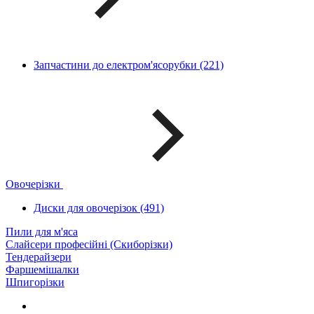
Запчастини до електром'ясорубки (221)
Овочерізки
Диски для овочерізок (491)
Пили для м'яса
Слайсери професійні (Скиборізки)
Тендерайзери
Фаршемішалки
Шпигорізки