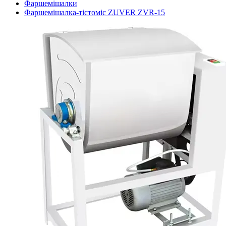
Фаршемішалки
Фаршемішалка-тістоміс ZUVER ZVR-15