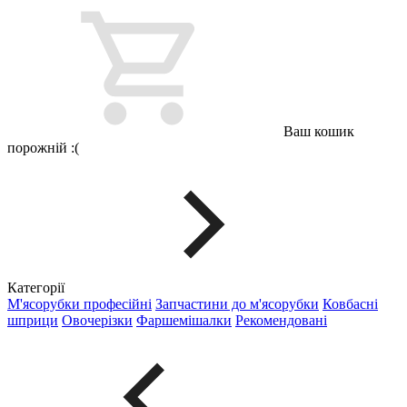
Ваш кошик
порожній :(
Категорії
М'ясорубки професійні
Запчастини до м'ясорубки
Ковбасні
шприци
Овочерізки
Фаршемішалки
Рекомендовані