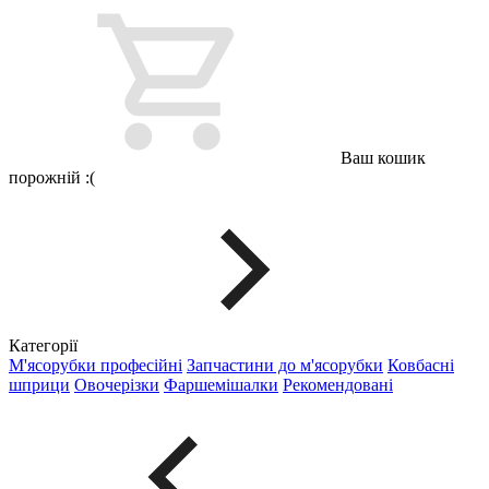
Ваш кошик
порожній :(
Категорії
М'ясорубки професійні
Запчастини до м'ясорубки
Ковбасні
шприци
Овочерізки
Фаршемішалки
Рекомендовані