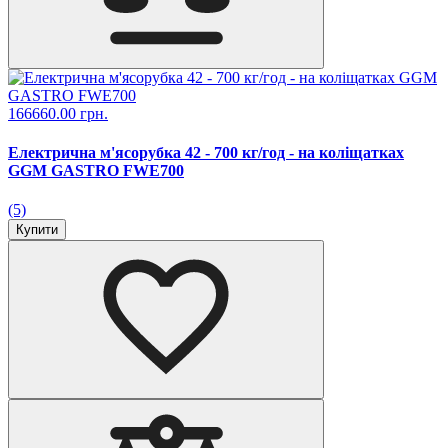
166660.00 грн.
Електрична м'ясорубка 42 - 700 кг/год - на коліщатках
GGM GASTRO FWE700
(5)
Купити