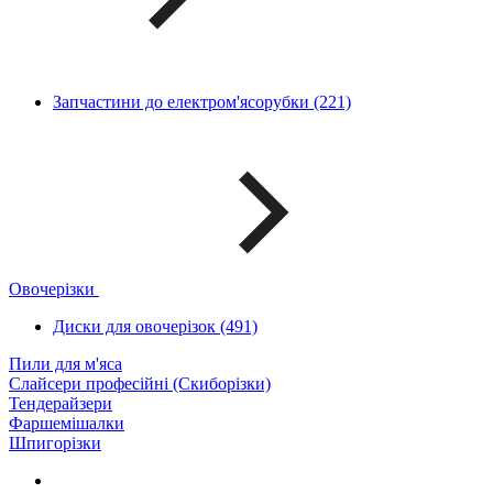
Запчастини до електром'ясорубки (221)
Овочерізки
Диски для овочерізок (491)
Пили для м'яса
Слайсери професійні (Скиборізки)
Тендерайзери
Фаршемішалки
Шпигорізки