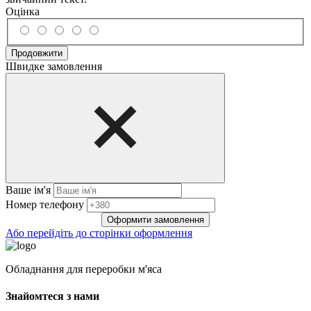
Оцінка
Продовжити
Швидке замовлення
Ваше ім'я
Нoмep тeлeфoнy
Оформити замовлення
Або перейдіть до сторінки оформлення
Обладнання для переробки м'яса
Знайомтеся з нами