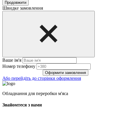
Продовжити
Швидке замовлення
Ваше ім'я
Нoмep тeлeфoнy
Оформити замовлення
Або перейдіть до сторінки оформлення
Обладнання для переробки м'яса
Знайомтеся з нами