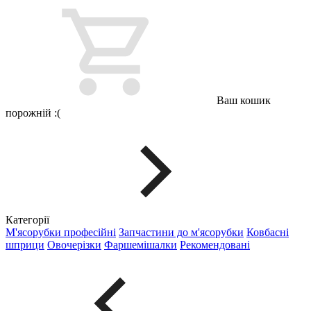
Ваш кошик
порожній :(
Категорії
М'ясорубки професійні
Запчастини до м'ясорубки
Ковбасні
шприци
Овочерізки
Фаршемішалки
Рекомендовані