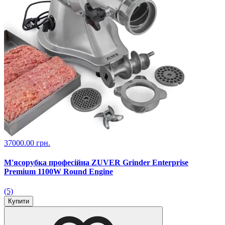
37000.00 грн.
М'ясорубка професійна ZUVER Grinder Enterprise
Premium 1100W Round Engine
(5)
Купити