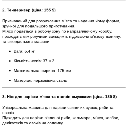
2. Тендеризер (ціна: 155 $)
Призначений для розрихлення м’яса та надання йому форми,
зручної для подальшого приготування.
М’ясо подається в робочу зону по направляючому коробу,
проходить між ріжучими вальцями, підрізаючи м’язову тканину,
та викидається з машини.
Вага: 6,4 кг
Кількість ножів: 37 × 2
Максимальна ширина: 175 мм
Матеріал: нержавіюча сталь
3. Ніж для нарізки м’яса та овочів смужками (ціна: 135 $)
Універсальна машина для нарізки свинячих вушок, риби та
овочів.
Підходить для нарізки в’яленої риби, кальмара, м’яса, ковбас,
делікатесів та овочів на соломку.