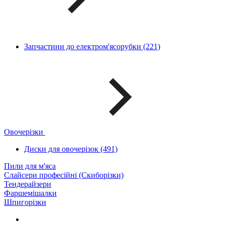
Запчастини до електром'ясорубки (221)
Овочерізки
Диски для овочерізок (491)
Пили для м'яса
Слайсери професійні (Скиборізки)
Тендерайзери
Фаршемішалки
Шпигорізки