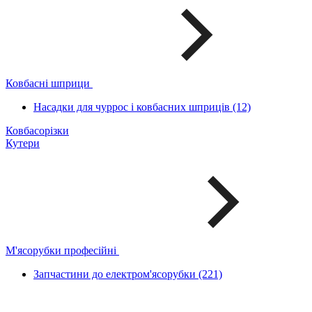
Ковбасні шприци
Насадки для чуррос і ковбасних шприців (12)
Ковбасорізки
Кутери
М'ясорубки професійні
Запчастини до електром'ясорубки (221)