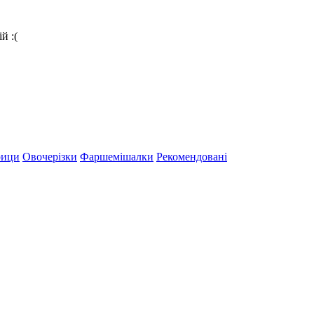
й :(
рици
Овочерізки
Фаршемішалки
Рекомендовані