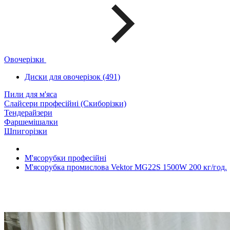
Овочерізки
Диски для овочерізок (491)
Пили для м'яса
Слайсери професійні (Скиборізки)
Тендерайзери
Фаршемішалки
Шпигорізки
М'ясорубки професійні
М'ясорубка промислова Vektor MG22S 1500W 200 кг/год.