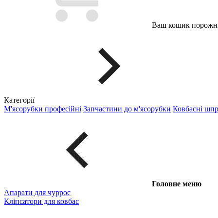
Ваш кошик порожні
Категорії
М'ясорубки професійні
Запчастини до м'ясорубки
Ковбасні шп
Головне меню
Апарати для чуррос
Кліпсатори для ковбас