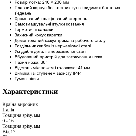
Розмір лотка: 240 × 230 мм
Плавний корпус без гострих кутів і видимих болтових
з'єднань
Хромований і шліфований стержень
Самозмащувальні втулки ковзання
Герметичні салазки
Захисний кожух каретки
Демонтований кожух тримача робочого столу
Роздільник скибок із нержавіючої сталі
Усі дрібні деталі з нержавіючої сталі
Вбудований пристрій для заточування ножа
Нахил ножа: 38°
Відстань між ножем і головкою: 41 мм
Вимикач зі ступенем захисту IP44
Гумові ніжки
Характеристики
Країна виробник
Італія
Товщина зрізу, мм
0 - 16
Товщина зрізу, мм
Від 17