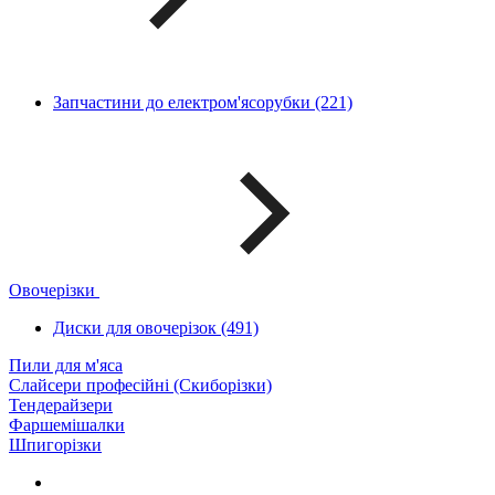
Запчастини до електром'ясорубки (221)
Овочерізки
Диски для овочерізок (491)
Пили для м'яса
Слайсери професійні (Скиборізки)
Тендерайзери
Фаршемішалки
Шпигорізки