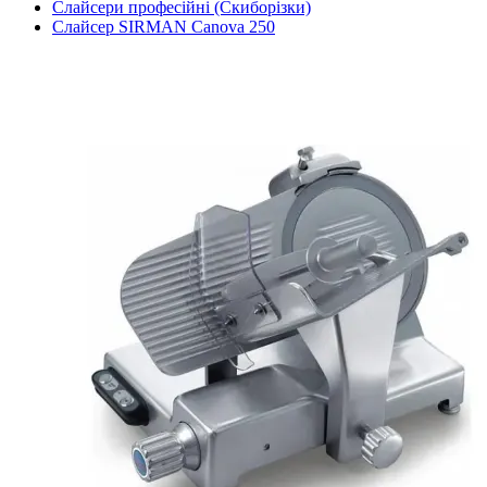
Слайсери професійні (Скиборізки)
Слайсер SIRMAN Canova 250