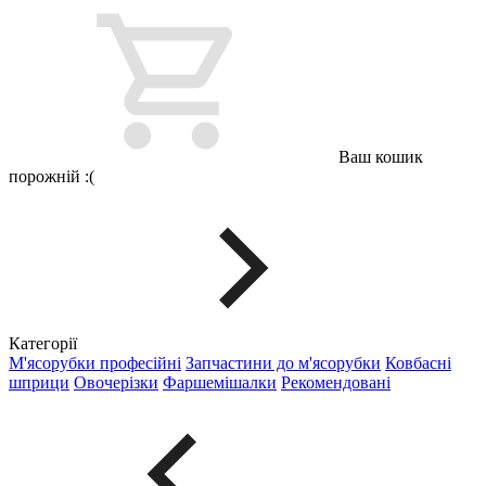
Ваш кошик
порожній :(
Категорії
М'ясорубки професійні
Запчастини до м'ясорубки
Ковбасні
шприци
Овочерізки
Фаршемішалки
Рекомендовані