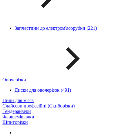
Запчастини до електром'ясорубки (221)
Овочерізки
Диски для овочерізок (491)
Пили для м'яса
Слайсери професійні (Скиборізки)
Тендерайзери
Фаршемішалки
Шпигорізки