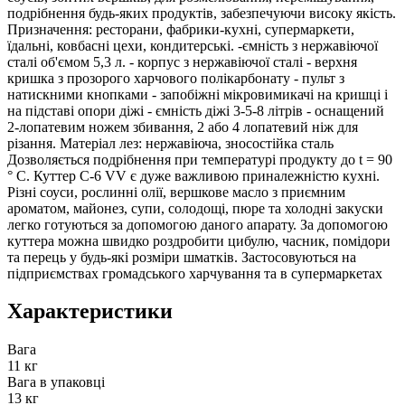
подрібнення будь-яких продуктів, забезпечуючи високу якість.
Призначення: ресторани, фабрики-кухні, супермаркети,
їдальні, ковбасні цехи, кондитерські. -ємність з нержавіючої
сталі об'ємом 5,3 л. - корпус з нержавіючої сталі - верхня
кришка з прозорого харчового полікарбонату - пульт з
натискними кнопками - запобіжні мікровимикачі на кришці і
на підставі опори діжі - ємність діжі 3-5-8 літрів - оснащений
2-лопатевим ножем збивання, 2 або 4 лопатевий ніж для
різання. Матеріал лез: нержавіюча, зносостійка сталь
Дозволяється подрібнення при температурі продукту до t = 90
° C. Куттер C-6 VV є дуже важливою приналежністю кухні.
Різні соуси, рослинні олії, вершкове масло з приємним
ароматом, майонез, супи, солодощі, пюре та холодні закуски
легко готуються за допомогою даного апарату. За допомогою
куттера можна швидко роздробити цибулю, часник, помідори
та перець у будь-які розміри шматків. Застосовуються на
підприємствах громадського харчування та в супермаркетах
Характеристики
Вага
11 кг
Вага в упаковці
13 кг