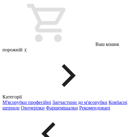
Ваш кошик
порожній :(
Категорії
М'ясорубки професійні
Запчастини до м'ясорубки
Ковбасні
шприци
Овочерізки
Фаршемішалки
Рекомендовані