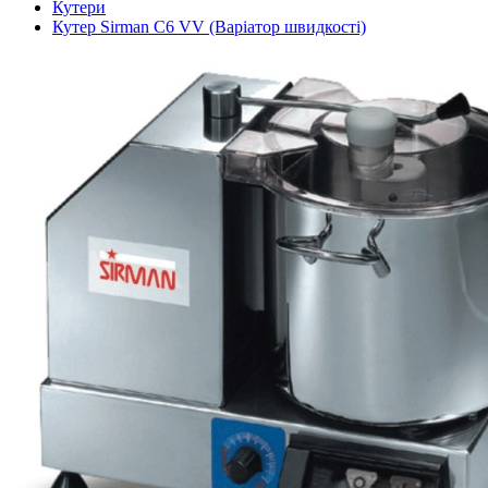
Кутери
Кутер Sirman С6 VV (Варіатор швидкості)