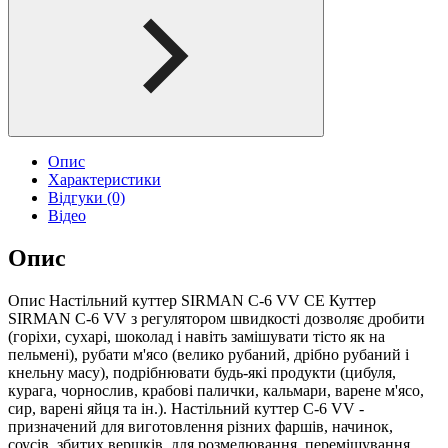
Опис
Характеристики
Відгуки (0)
Відео
Опис
Опис Настільний куттер SIRMAN C-6 VV CE Куттер
SIRMAN C-6 VV з регулятором швидкості дозволяє дробити
(горіхи, сухарі, шоколад і навіть замішувати тісто як на
пельмені), рубати м'ясо (велико рубаний, дрібно рубаний і
кнельну масу), подрібнювати будь-які продукти (цибуля,
курага, чорнослив, крабові палички, кальмари, варене м'ясо,
сир, варені яйця та ін.). Настільний куттер C-6 VV -
призначений для виготовлення різних фаршів, начинок,
соусів, збитих вершків, для розмелювання, перемішування,