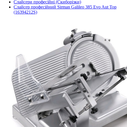
Слайсери професійні (Скиборізки)
Слайсер професійний Sirman Galileo 385 Evo Aut Top
(16394212S)