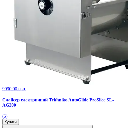
9990.00 грн.
Слайсер електричний Tekhniko AutoGlide ProSlice SL-
AG200
(5)
Купити