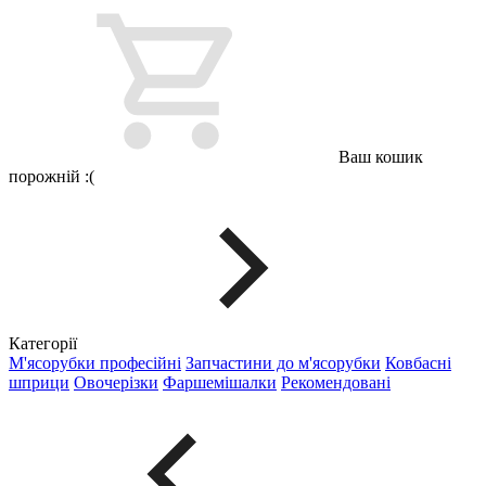
Ваш кошик
порожній :(
Категорії
М'ясорубки професійні
Запчастини до м'ясорубки
Ковбасні
шприци
Овочерізки
Фаршемішалки
Рекомендовані