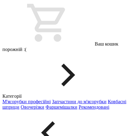
Ваш кошик
порожній :(
Категорії
М'ясорубки професійні
Запчастини до м'ясорубки
Ковбасні
шприци
Овочерізки
Фаршемішалки
Рекомендовані