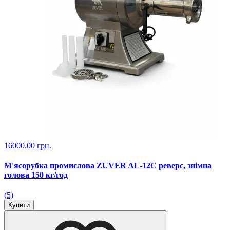
16000.00 грн.
М'ясорубка промислова ZUVER AL-12C реверс, знімна
голова 150 кг/год
(5)
Купити