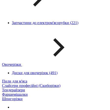
Запчастини до електром'ясорубки (221)
Овочерізки
Диски для овочерізок (491)
Пили для м'яса
Слайсери професійні (Скиборізки)
Тендерайзери
Фаршемішалки
Шпигорізки