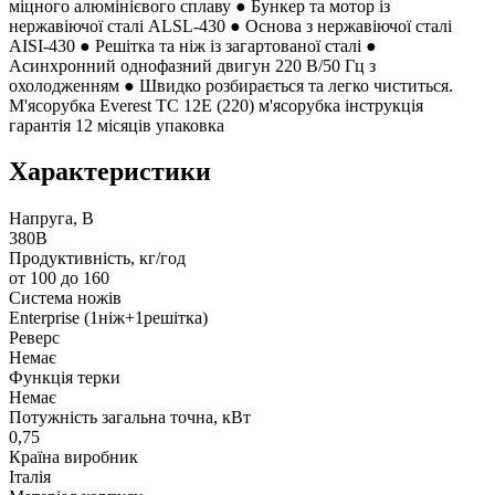
міцного алюмінієвого сплаву ● Бункер та мотор із
нержавіючої сталі ALSL-430 ● Основа з нержавіючої сталі
AISI-430 ● Решітка та ніж із загартованої сталі ●
Асинхронний однофазний двигун 220 В/50 Гц з
охолодженням ● Швидко розбирається та легко чиститься.
М'ясорубка Everest TC 12E (220) м'ясорубка інструкція
гарантія 12 місяців упаковка
Характеристики
Напруга, В
380В
Продуктивність, кг/год
от 100 до 160
Система ножів
Enterprise (1ніж+1решітка)
Реверс
Немає
Функція терки
Немає
Потужність загальна точна, кВт
0,75
Країна виробник
Італія