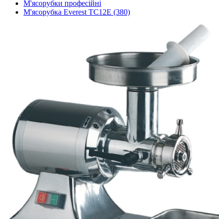
М'ясорубки професійні
М'ясорубка Everest TC12E (380)