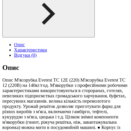
Опис
Характеристики
Відгуки (0)
Опис
Опис М'ясорубка Everest TC 12E (220) М'ясорубка Everest TC
12 (220В) на 140кг/год. М'якорубки з професійними робочими
характеристиками використовуються в стороранах, готелях,
невеликих підприємствах громадського харчування, буфетах,
пересувних магазинів. велика кількість перемолотого
продукту. Урожай решіток дозволяє приготувати фарш для
різних виробів з м'яса, включаючи гамбірги, тефтелі,
кукурудзи з м'яса, цицьки і т.д. Цілком знімні компоненти
м'якорубки (гвинт, ріжуча решітка, ніж, завантажувальна
воронка) можна мити в посудомийній машині. ● Корпус із