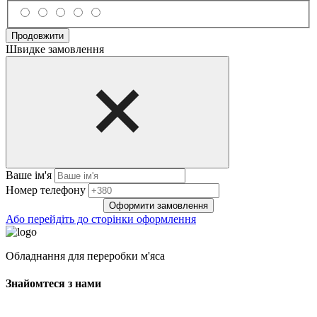
Продовжити
Швидке замовлення
Ваше ім'я
Нoмep тeлeфoнy
Оформити замовлення
Або перейдіть до сторінки оформлення
Обладнання для переробки м'яса
Знайомтеся з нами