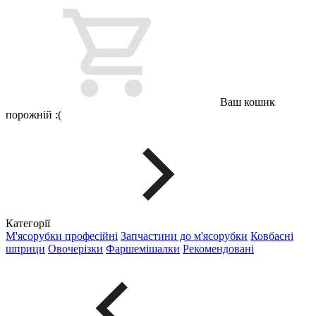
Ваш кошик
порожній :(
Категорії
М'ясорубки професійні
Запчастини до м'ясорубки
Ковбасні
шприци
Овочерізки
Фаршемішалки
Рекомендовані