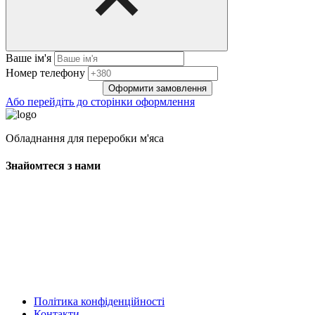
Ваше ім'я
Нoмep тeлeфoнy
Оформити замовлення
Або перейдіть до сторінки оформлення
Обладнання для переробки м'яса
Знайомтеся з нами
Політика конфіденційності
Контакти