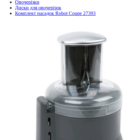
Овочерізки
Диски для овочерізок
Комплект насадок Robot Coupe 27393