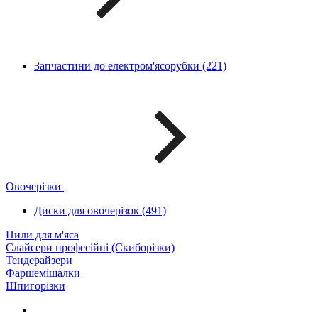
Запчастини до електром'ясорубки (221)
Овочерізки
Диски для овочерізок (491)
Пили для м'яса
Слайсери професійні (Скиборізки)
Тендерайзери
Фаршемішалки
Шпигорізки