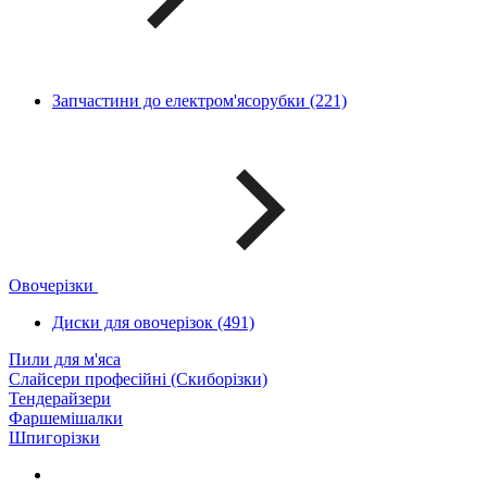
Запчастини до електром'ясорубки (221)
Овочерізки
Диски для овочерізок (491)
Пили для м'яса
Слайсери професійні (Скиборізки)
Тендерайзери
Фаршемішалки
Шпигорізки