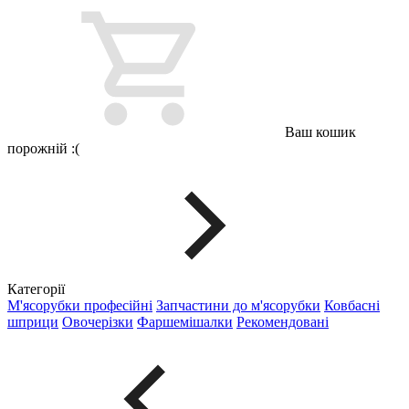
Ваш кошик
порожній :(
Категорії
М'ясорубки професійні
Запчастини до м'ясорубки
Ковбасні
шприци
Овочерізки
Фаршемішалки
Рекомендовані