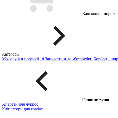
Ваш кошик порожні
Категорії
М'ясорубки професійні
Запчастини до м'ясорубки
Ковбасні шп
Головне меню
Апарати для чуррос
Кліпсатори для ковбас