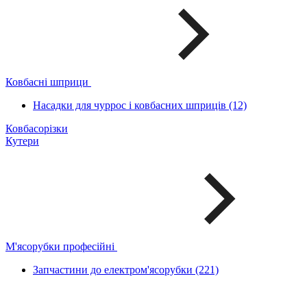
Ковбасні шприци
Насадки для чуррос і ковбасних шприців (12)
Ковбасорізки
Кутери
М'ясорубки професійні
Запчастини до електром'ясорубки (221)