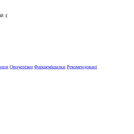
й :(
рици
Овочерізки
Фаршемішалки
Рекомендовані