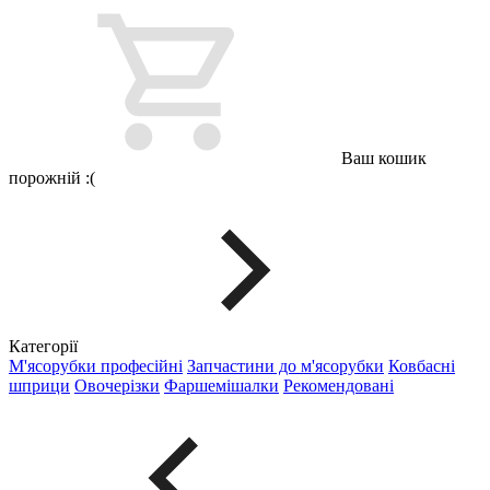
Ваш кошик
порожній :(
Категорії
М'ясорубки професійні
Запчастини до м'ясорубки
Ковбасні
шприци
Овочерізки
Фаршемішалки
Рекомендовані