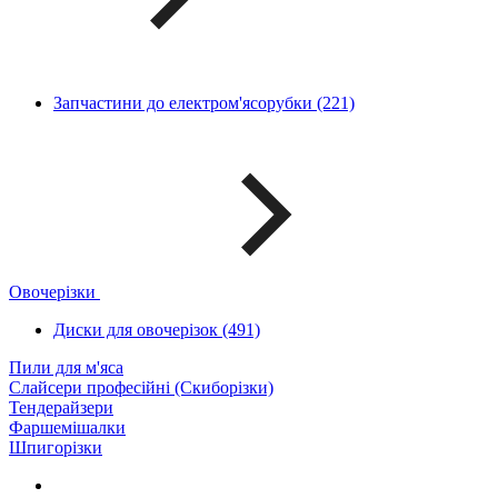
Запчастини до електром'ясорубки (221)
Овочерізки
Диски для овочерізок (491)
Пили для м'яса
Слайсери професійні (Скиборізки)
Тендерайзери
Фаршемішалки
Шпигорізки