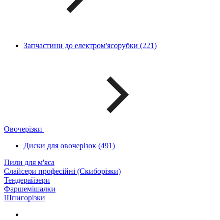
Запчастини до електром'ясорубки (221)
Овочерізки
Диски для овочерізок (491)
Пили для м'яса
Слайсери професійні (Скиборізки)
Тендерайзери
Фаршемішалки
Шпигорізки