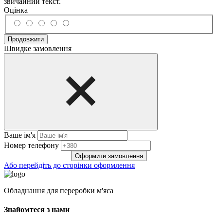
звичайний текст.
Оцінка
Продовжити
Швидке замовлення
Ваше ім'я
Нoмep тeлeфoнy
Оформити замовлення
Або перейдіть до сторінки оформлення
Обладнання для переробки м'яса
Знайомтеся з нами