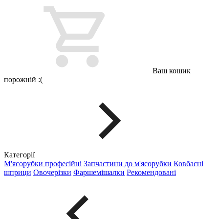
Ваш кошик
порожній :(
Категорії
М'ясорубки професійні
Запчастини до м'ясорубки
Ковбасні
шприци
Овочерізки
Фаршемішалки
Рекомендовані