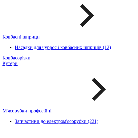
Ковбасні шприци
Насадки для чуррос і ковбасних шприців (12)
Ковбасорізки
Кутери
М'ясорубки професійні
Запчастини до електром'ясорубки (221)