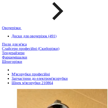
Овочерізки
Диски для овочерізок (491)
Пили для м'яса
Слайсери професійні (Скиборізки)
Тендерайзери
Фаршемішалки
Шпигорізки
М'ясорубки професійні
Запчастини до електром'ясорубки
Шнек м'ясорубки 210864