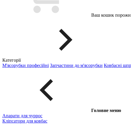
Ваш кошик порожні
Категорії
М'ясорубки професійні
Запчастини до м'ясорубки
Ковбасні шп
Головне меню
Апарати для чуррос
Кліпсатори для ковбас