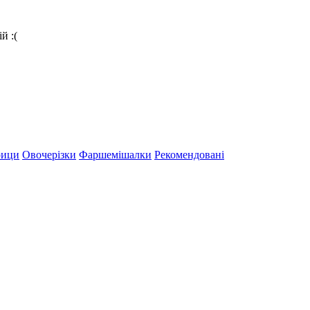
й :(
рици
Овочерізки
Фаршемішалки
Рекомендовані