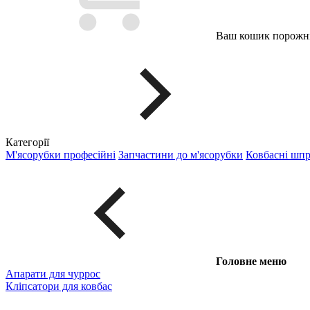
Ваш кошик порожні
Категорії
М'ясорубки професійні
Запчастини до м'ясорубки
Ковбасні шп
Головне меню
Апарати для чуррос
Кліпсатори для ковбас