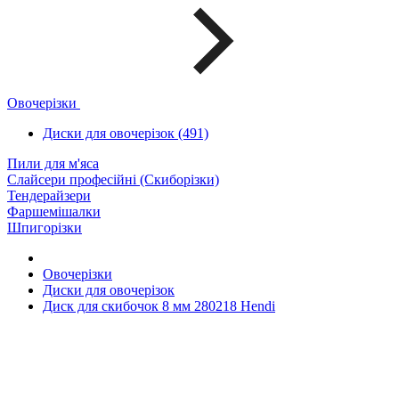
Овочерізки
Диски для овочерізок (491)
Пили для м'яса
Слайсери професійні (Скиборізки)
Тендерайзери
Фаршемішалки
Шпигорізки
Овочерізки
Диски для овочерізок
Диск для скибочок 8 мм 280218 Hendi