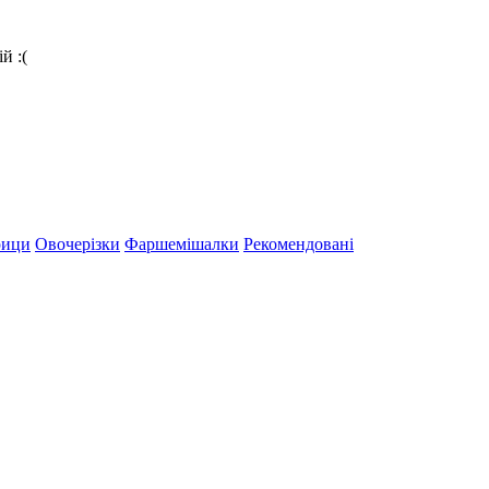
й :(
рици
Овочерізки
Фаршемішалки
Рекомендовані