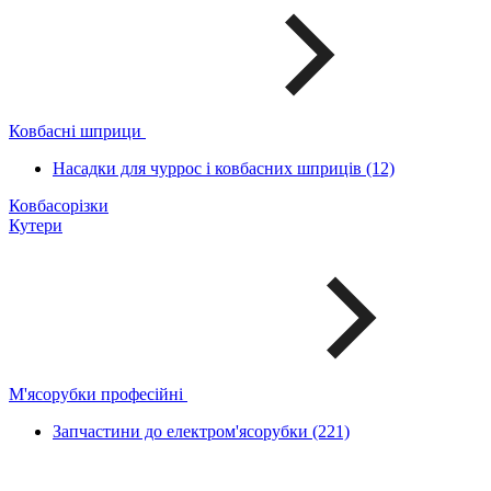
Ковбасні шприци
Насадки для чуррос і ковбасних шприців (12)
Ковбасорізки
Кутери
М'ясорубки професійні
Запчастини до електром'ясорубки (221)