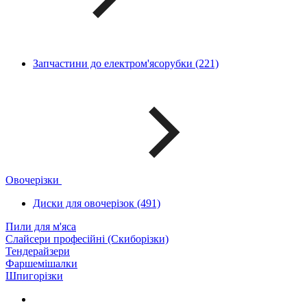
Запчастини до електром'ясорубки (221)
Овочерізки
Диски для овочерізок (491)
Пили для м'яса
Слайсери професійні (Скиборізки)
Тендерайзери
Фаршемішалки
Шпигорізки