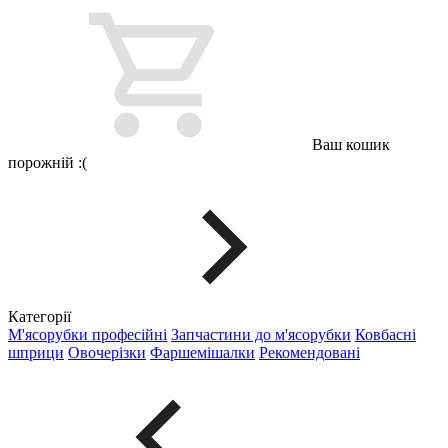
Ваш кошик
порожній :(
Категорії
М'ясорубки професійні
Запчастини до м'ясорубки
Ковбасні
шприци
Овочерізки
Фаршемішалки
Рекомендовані