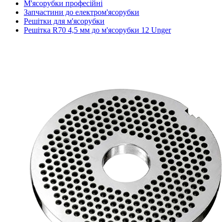
М'ясорубки професійні
Запчастини до електром'ясорубки
Решітки для м'ясорубки
Решітка R70 4,5 мм до м'ясорубки 12 Unger